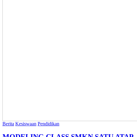
Berita
Kesiswaan
Pendidikan
MODELING CLASS SMKN SATU ATAP