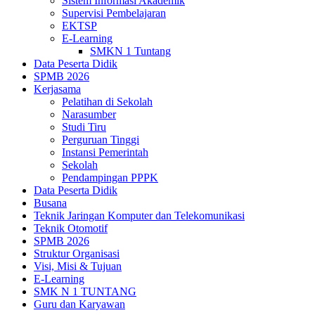
Sistem Informasi Akademik
Supervisi Pembelajaran
EKTSP
E-Learning
SMKN 1 Tuntang
Data Peserta Didik
SPMB 2026
Kerjasama
Pelatihan di Sekolah
Narasumber
Studi Tiru
Perguruan Tinggi
Instansi Pemerintah
Sekolah
Pendampingan PPPK
Data Peserta Didik
Busana
Teknik Jaringan Komputer dan Telekomunikasi
Teknik Otomotif
SPMB 2026
Struktur Organisasi
Visi, Misi & Tujuan
E-Learning
SMK N 1 TUNTANG
Guru dan Karyawan