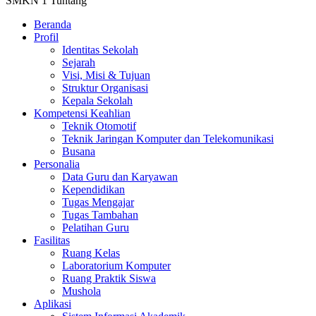
SMKN 1 Tuntang
Beranda
Profil
Identitas Sekolah
Sejarah
Visi, Misi & Tujuan
Struktur Organisasi
Kepala Sekolah
Kompetensi Keahlian
Teknik Otomotif
Teknik Jaringan Komputer dan Telekomunikasi
Busana
Personalia
Data Guru dan Karyawan
Kependidikan
Tugas Mengajar
Tugas Tambahan
Pelatihan Guru
Fasilitas
Ruang Kelas
Laboratorium Komputer
Ruang Praktik Siswa
Mushola
Aplikasi