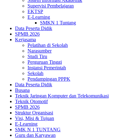
Sistem Informasi Akademik
Supervisi Pembelajaran
EKTSP
E-Learning
SMKN 1 Tuntang
Data Peserta Didik
SPMB 2026
Kerjasama
Pelatihan di Sekolah
Narasumber
Studi Tiru
Perguruan Tinggi
Instansi Pemerintah
Sekolah
Pendampingan PPPK
Data Peserta Didik
Busana
Teknik Jaringan Komputer dan Telekomunikasi
Teknik Otomotif
SPMB 2026
Struktur Organisasi
Visi, Misi & Tujuan
E-Learning
SMK N 1 TUNTANG
Guru dan Karyawan