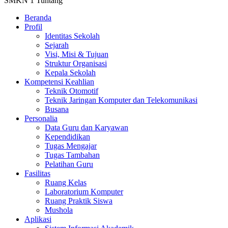
SMKN 1 Tuntang
Beranda
Profil
Identitas Sekolah
Sejarah
Visi, Misi & Tujuan
Struktur Organisasi
Kepala Sekolah
Kompetensi Keahlian
Teknik Otomotif
Teknik Jaringan Komputer dan Telekomunikasi
Busana
Personalia
Data Guru dan Karyawan
Kependidikan
Tugas Mengajar
Tugas Tambahan
Pelatihan Guru
Fasilitas
Ruang Kelas
Laboratorium Komputer
Ruang Praktik Siswa
Mushola
Aplikasi