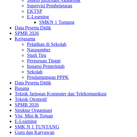
Sistem Informasi Akademik
Supervisi Pembelajaran
EKTSP
E-Learning
SMKN 1 Tuntang
Data Peserta Didik
SPMB 2026
Kerjasama
Pelatihan di Sekolah
Narasumber
Studi Tiru
Perguruan Tinggi
Instansi Pemerintah
Sekolah
Pendampingan PPPK
Data Peserta Didik
Busana
Teknik Jaringan Komputer dan Telekomunikasi
Teknik Otomotif
SPMB 2026
Struktur Organisasi
Visi, Misi & Tujuan
E-Learning
SMK N 1 TUNTANG
Guru dan Karyawan