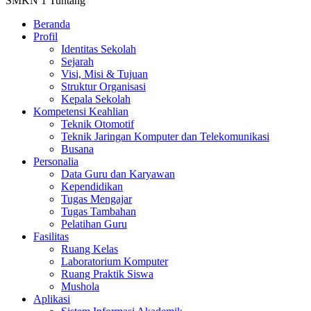
SMKN 1 Tuntang
Beranda
Profil
Identitas Sekolah
Sejarah
Visi, Misi & Tujuan
Struktur Organisasi
Kepala Sekolah
Kompetensi Keahlian
Teknik Otomotif
Teknik Jaringan Komputer dan Telekomunikasi
Busana
Personalia
Data Guru dan Karyawan
Kependidikan
Tugas Mengajar
Tugas Tambahan
Pelatihan Guru
Fasilitas
Ruang Kelas
Laboratorium Komputer
Ruang Praktik Siswa
Mushola
Aplikasi