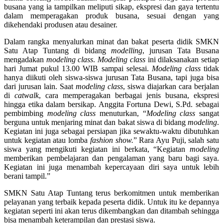
busana yang ia tampilkan meliputi sikap, ekspresi dan gaya tertentu
dalam memperagakan produk busana, sesuai dengan yang
dikehendaki produsen atau desainer.
Dalam rangka menyalurkan minat dan bakat peserta didik SMKN
Satu Atap Tuntang di bidang
modelling
, jurusan Tata Busana
mengadakan
modeling class
.
Modeling class
ini dilaksanakan setiap
hari Jumat pukul 13.00 WIB sampai selesai.
Modeling class
tidak
hanya diikuti oleh siswa-siswa jurusan Tata Busana, tapi juga bisa
dari jurusan lain. Saat
modeling class
, siswa diajarkan cara berjalan
di
catwalk
, cara memperagakan berbagai jenis busana, ekspresi
hingga etika dalam bersikap. Anggita Fortuna Dewi, S.Pd. sebagai
pembimbing
modeling class
menuturkan, “
Modeling class
sangat
berguna untuk menjaring minat dan bakat siswa di bidang
modeling
.
Kegiatan ini juga sebagai persiapan jika sewaktu-waktu dibutuhkan
untuk kegiatan atau lomba
fashion show.
” Rara Ayu Puji, salah satu
siswa yang mengikuti kegiatan ini berkata, “Kegiatan
modeling
memberikan pembelajaran dan pengalaman yang baru bagi saya.
Kegiatan ini juga menambah kepercayaan diri saya untuk lebih
berani tampil.”
SMKN Satu Atap Tuntang terus berkomitmen untuk memberikan
pelayanan yang terbaik kepada peserta didik. Untuk itu ke depannya
kegiatan seperti ini akan terus dikembangkan dan ditambah sehingga
bisa menambah keterampilan dan prestasi siswa.