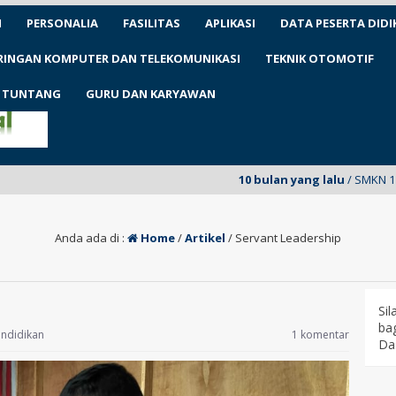
N
PERSONALIA
FASILITAS
APLIKASI
DATA PESERTA DIDI
ARINGAN KOMPUTER DAN TELEKOMUNIKASI
TEKNIK OTOMOTIF
1 TUNTANG
GURU DAN KARYAWAN
10 bulan yang lalu
/ SMKN 1 Tuntang untuk 
Anda ada di :
Home
/
Artikel
/
Servant Leadership
Si
bag
ndidikan
1 komentar
Da