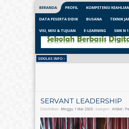
BERANDA
PROFIL
KOMPETENSI KEAHLIA
DATA PESERTA DIDIK
BUSANA
TEKNIK J
VISI, MISI & TUJUAN
E-LEARNING
SMK N 
SEKILAS INFO
SERVANT LEADERSHIP
Diterbitkan :
Minggu, 1 Mar 2020
- Kategori :
Artikel
/
Pe