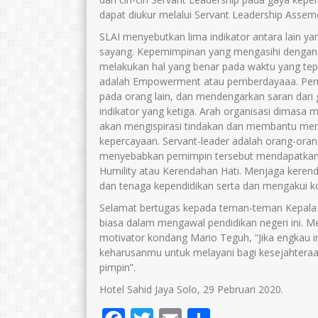
dapat diukur melalui Servant Leadership Asseme
SLAI menyebutkan lima indikator antara lain ya
sayang. Kepemimpinan yang mengasihi dengan c
melakukan hal yang benar pada waktu yang tep
adalah Empowerment atau pemberdayaaa. Pen
pada orang lain, dan mendengarkan saran dari g
indikator yang ketiga. Arah organisasi dimasa
akan mengispirasi tindakan dan membantu mem
kepercayaan. Servant-leader adalah orang-orang
menyebabkan pemimpin tersebut mendapatkan k
Humility atau Kerendahan Hati. Menjaga keren
dan tenaga kependidikan serta dan mengakui ko
Selamat bertugas kepada teman-teman Kepala S
biasa dalam mengawal pendidikan negeri ini. Me
motivator kondang Mario Teguh, “Jika engkau 
keharusanmu untuk melayani bagi kesejahtera
pimpin”.
Hotel Sahid Jaya Solo, 29 Pebruari 2020.