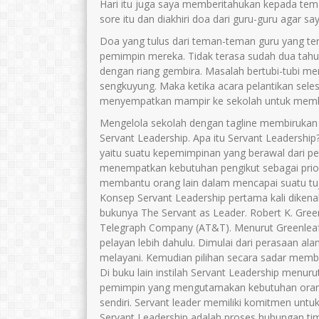
Hari itu juga saya memberitahukan kepada tem
sore itu dan diakhiri doa dari guru-guru agar sa
Doa yang tulus dari teman-teman guru yang te
pemimpin mereka. Tidak terasa sudah dua tahun
dengan riang gembira. Masalah bertubi-tubi me
sengkuyung. Maka ketika acara pelantikan seles
menyempatkan mampir ke sekolah untuk member
Mengelola sekolah dengan tagline membiruka
Servant Leadership. Apa itu Servant Leadershi
yaitu suatu kepemimpinan yang berawal dari per
menempatkan kebutuhan pengikut sebagai prior
membantu orang lain dalam mencapai suatu tu
Konsep Servant Leadership pertama kali dikena
bukunya The Servant as Leader. Robert K. Gree
Telegraph Company (AT&T). Menurut Greenleaf
pelayan lebih dahulu. Dimulai dari perasaan al
melayani. Kemudian pilihan secara sadar me
Di buku lain instilah Servant Leadership menur
pemimpin yang mengutamakan kebutuhan orang l
sendiri. Servant leader memiliki komitmen untu
Servant Leadership adalah proses hubungan tim