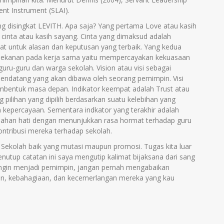
nt Instrument (SLAI).
ng disingkat LEVITH. Apa saja? Yang pertama Love atau kasih
inta atau kasih sayang. Cinta yang dimaksud adalah
at untuk alasan dan keputusan yang terbaik. Yang kedua
ekanan pada kerja sama yaitu mempercayakan kekuasaan
uru-guru dan warga sekolah. Vision atau visi sebagai
 mendatang yang akan dibawa oleh seorang pemimpin. Visi
bentuk masa depan. Indikator keempat adalah Trust atau
 pilihan yang dipilih berdasarkan suatu kelebihan yang
epercayaan. Sementara indkator yang terakhir adalah
dahan hati dengan menunjukkan rasa hormat terhadap guru
ntribusi mereka terhadap sekolah.
ekolah baik yang mutasi maupun promosi. Tugas kita luar
nutup catatan ini saya mengutip kalimat bijaksana dari sang
ingin menjadi pemimpin, jangan pernah mengabaikan
an, kebahagiaan, dan kecemerlangan mereka yang kau