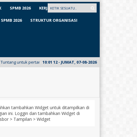
K
SPMB 2026
KERJASAMA
SPMB 2026
STRUKTUR ORGANISASI
pertama kalinya meluncurkan E-Mading dari kelas XII Busana. Kunjungi E-
10
:
01
13
- JUMAT, 07-08-2026
lahkan tambahkan Widget untuk ditampilkan di
ian ini. Loggin dan tambahkan Widget di
sbor > Tampilan > Widget