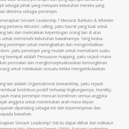
l sebagai pihak yang melayani kebutuhan mereka yang
dan diterima sebagai pemimpin.
 menerapkan Servant Leadership ? Menurut Barbuto & Wheeler
ang pertama Altruistic calling, yaitu hasrat yang kuat untuk
g lain dan meletakkan kepentingan orang lain di atas
ras untuk memenuhi kebutuhan bawahannya. Yang kedua
orang pemimpin untuk meningkatkan dan mengembalikan
isdom, yaitu pemimpin yang mudah untuk memahami suatu
 yang keempat adalah Persuasive mapping, yaitu sejauh mana
kan persoalan dan mengkonseptualisasikan kemungkinan
orang untuk melakukan sesuatu ketika mengartikulasikan
g lain adalah Organizational stewardship, yaitu sejauh
buat kontribusi positif terhadap lingkungannya, Humility,
tu sejauh mana pemimpin mencari komitmen semua anggota
gajak anggota untuk menentukan arah masa depan
layanan dipandang sebagai inti dari kepemimpinan dan
 kepada bawahan.
apkan Servant Leadeship? Hal itu dapat dilihat dari indikator
emimpinan kita. Menurut Dennis (2004), Servant Leadership