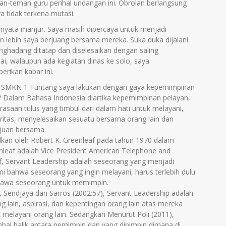
an-teman guru perihal undangan ini. Obrolan berlangsung
ya tidak terkena mutasi.
rnyata manjur. Saya masih dipercaya untuk menjadi
 lebih saya berjuang bersama mereka. Suka duka dijalani
nghadang ditatap dan diselesaikan dengan saling
ai, walaupun ada kegiatan dinas ke solo, saya
ikan kabar ini.
n SMKN 1 Tuntang saya lakukan dengan gaya kepemimpinan
p? Dalam Bahasa Indonesia diartika kepemimpinan pelayan,
asaan tulus yang timbul dari dalam hati untuk melayani,
itas, menyelesaikan sesuatu bersama orang lain dan
juan bersama.
lkan oleh Robert K. Greenleaf pada tahun 1970 dalam
nleaf adalah Vice President American Telephone and
, Servant Leadership adalah seseorang yang menjadi
ami bahwa seseorang yang ingin melayani, harus terlebih dulu
mbawa seseorang untuk memimpin.
ut Sendjaya dan Sarros (2002:57), Servant Leadership adalah
ain, aspirasi, dan kepentingan orang lain atas mereka
k melayani orang lain. Sedangkan Menurut Poli (2011),
bal balik antara pemimpin dan yang dipimpin dimana di