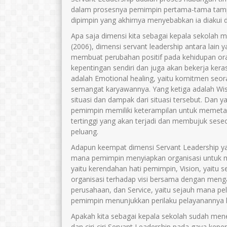
dalam prosesnya pemimpin pertama-tama tampi
dipimpin yang akhirnya menyebabkan ia diakui 
Apa saja dimensi kita sebagai kepala sekolah
(2006), dimensi servant leadership antara lain y
membuat perubahan positif pada kehidupan oran
kepentingan sendiri dan juga akan bekerja ke
adalah Emotional healing, yaitu komitmen se
semangat karyawannya. Yang ketiga adalah W
situasi dan dampak dari situasi tersebut. Dan
pemimpin memiliki keterampilan untuk memeta
tertinggi yang akan terjadi dan membujuk sese
peluang.
Adapun keempat dimensi Servant Leadership yan
mana pemimpin menyiapkan organisasi untuk mem
yaitu kerendahan hati pemimpin, Vision, yai
organisasi terhadap visi bersama dengan men
perusahaan, dan Service, yaitu sejauh mana pe
pemimpin menunjukkan perilaku pelayanannya
Apakah kita sebagai kepala sekolah sudah mener
dan ciri-ciri Servant Leadership pada gaya kep