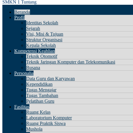
SMKN 1 Tuntang
Beranda
Profil
Identitas Sekolah
Sejarah
Visi, Misi & Tujuan
Struktur Organisasi
Kepala Sekolah
Kompetensi Keahlian
Teknik Otomotif
Teknik Jaringan Komputer dan Telekomunikasi
Busana
Personalia
Data Guru dan Karyawan
Kependidikan
Tugas Mengajar
Tugas Tambahan
Pelatihan Guru
Fasilitas
Ruang Kelas
Laboratorium Komputer
Ruang Praktik Siswa
Mushola