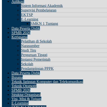
Aplikasi
Sistem Informasi Akademik
Supervisi Pembelajaran
EKTSP
E-Learning
SMKN 1 Tuntang
Data Peserta Didik
SPMB 2026
Kerjasama
Pelatihan di Sekolah
Narasumber
Studi Tiru
Perguruan Tinggi
Instansi Pemerintah
Sekolah
Pendampingan PPPK
Data Peserta Didik
Busana
Teknik Jaringan Komputer dan Telekomunikasi
Teknik Otomotif
SPMB 2026
Struktur Organisasi
Visi, Misi & Tujuan
E-Learning