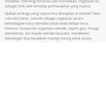
Penelitian Teknologi Informasi dan Komunikasi. Organisasi itu
sebagai think tank terhadap permasalahan yang muncul.
Apakah lembaga yang sejenis bisa diterapkan di sekolah? Mari
coba kita bahas. Sekolah sebagai organisasi secara
kelembagaan harus bersedia untuk selalu belajar terus
menerus. Komponen organisasi sekolah, seperti guru, tenaga
administrasi, dan kepala sekolah berusaha mendeteksi
kekurangan atau kesalahan masing-masing untuk secara
bersama-sama memperbaikinya. Kekurangan dan kesalahan
satu komponen merupakan masalah bersama yang harus
dihadapi bersama.
Sekolah sebagai organisasi pembelajar melakukan
penyesuaian secara terus-menerus terhadap lingkungan yang
saling bergantung dan mengalami perubahan. Mengutip
pendapat Kofman dan Peter (1993) ada tiga masalah
fundamental dengan paradigma mutakhir, yakni: fragmentasi,
kompetisi, dan reaktif. Poin pertama adalah Perpecahan
(Fragmentasi).
Cara menganalisis persoalan yang sedemikian
kompleks dengan cara memecah komponen-komponen
tersebut, mempelajari masing-masing komponen secara
terpisah, kemudian menggabungkan (sintesis) komponen-