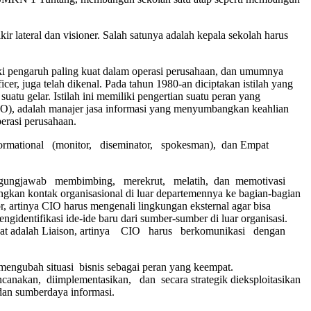
r lateral dan visioner. Salah satunya adalah kepala sekolah harus
ilki pengaruh paling kuat dalam operasi perusahaan, dan umumnya
ficer, juga telah dikenal. Pada tahun 1980-an diciptakan istilah yang
 suatu gelar. Istilah ini memiliki pengertian suatu peran yang
(CIO), adalah manajer jasa informasi yang menyumbangkan keahlian
erasi perusahaan.
formational (monitor, diseminator, spokesman), dan Empat
tanggungjawab membimbing, merekrut, melatih, dan memotivasi
n kontak organisasional di luar departemennya ke bagian-bagian
or, artinya CIO harus mengenali lingkungan eksternal agar bisa
tifikasi ide-ide baru dari sumber-sumber di luar organisasi.
eempat adalah Liaison, artinya CIO harus berkomunikasi dengan
ngubah situasi bisnis sebagai peran yang keempat.
kan, diimplementasikan, dan secara strategik dieksploitasikan
an sumberdaya informasi.