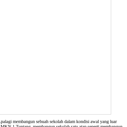
 Apalagi membangun sebuah sekolah dalam kondisi awal yang luar
 SMKN 1 Tuntang, membangun sekolah satu atap seperti membangun