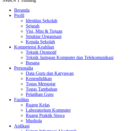
SMKN 1 Tuntang
Beranda
Profil
Identitas Sekolah
Sejarah
Visi, Misi & Tujuan
Struktur Organisasi
Kepala Sekolah
Kompetensi Keahlian
Teknik Otomotif
Teknik Jaringan Komputer dan Telekomunikasi
Busana
Personalia
Data Guru dan Karyawan
Kependidikan
Tugas Mengajar
Tugas Tambahan
Pelatihan Guru
Fasilitas
Ruang Kelas
Laboratorium Komputer
Ruang Praktik Siswa
Mushola
Aplikasi