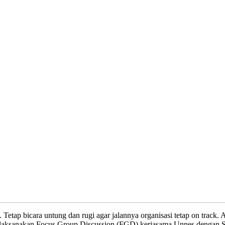
tap bicara untung dan rugi agar jalannya organisasi tetap on track.
melaksanakan Focus Group Discussion (FGD) kerjasama Unnes dengan