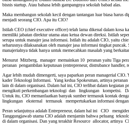
bisnis startup. Atau bahasa lebih gampangnya sekolah babad alas.
Maka membangun sekolah kecil dengan tantangan luar biasa harus dipim
menjadi seorang CIO. Apa itu CIO?
Istilah CEO (chief executive officer) telah lama dikenal dalam kosa
memiliki jabatan direktur utama atau ketua dewan direksi. Istilah seper
serupa untuk manajer jasa informasi. Istilah itu adalah CIO, yaitu chie
seharusnya dilaksanakan oleh manajer jasa informasi tingkat puncak.
manajerialnya tidak hanya untuk memecahkan masalah yang berkaitan d
Menurut Mitzberg, manager memainkan 10 peranan yaitu Tiga pera
peranan pengambilan keputusan (entrepreneur, distrubance handler, res
Agar lebih mudah dimengerti, saya paparkan peran managerial CI
kader Teknologi Informasi. Yang kedua Spokesman, artinya peran
lain di dalam organisasi. Dalam hal ini, CIO terlibat dalam kegiatan 
mengikuti perkembangan teknologi dan lingkungan kompetisi. Dala
Untuk itu, CIO memanfaatkan banyak sumber termasuk kontak denga
lingkungan eksternal termasuk mempertukarkan informasi dengan p
Peran selanjutnya adalah Entrepreneur, dalam hal ini CIO mengi
Tanggungjawab utama CIO adalah menjamin bahwa peluang teknolo
di dalam organisasi. Dan yang terakhir Resource allocator, arti