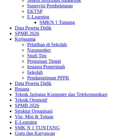
Sistem Informasi Akademik
Supervisi Pembelajaran
EKTSP
E-Learning
SMKN 1 Tuntang
Data Peserta Didik
SPMB 2026
Kerjasama
Pelatihan di Sekolah
Narasumber
Studi Tiru
Perguruan Tinggi
Instansi Pemerintah
Sekolah
Pendampingan PPPK
Data Peserta Didik
Busana
Teknik Jaringan Komputer dan Telekomunikasi
Teknik Otomotif
SPMB 2026
Struktur Organisasi
Visi, Misi & Tujuan
E-Learning
SMK N 1 TUNTANG
Guru dan Karyawan