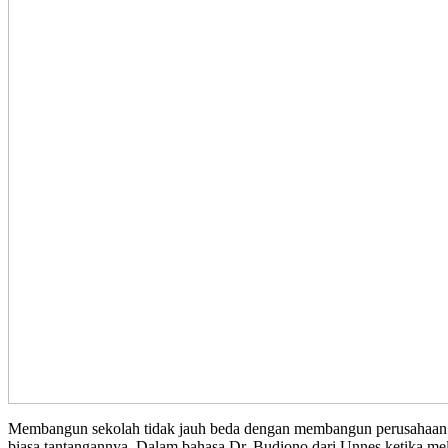
Membangun sekolah tidak jauh beda dengan membangun perusahaan. Te
biasa tantangannya. Dalam bahasa Dr. Budiono dari Unnes ketika 