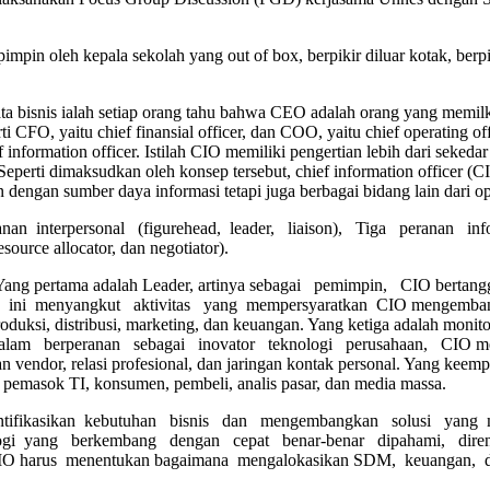
pin oleh kepala sekolah yang out of box, berpikir diluar kotak, berpiki
 kata bisnis ialah setiap orang tahu bahwa CEO adalah orang yang mem
ti CFO, yaitu chief finansial officer, dan COO, yaitu chief operating of
f information officer. Istilah CIO memiliki pengertian lebih dari sekedar
 Seperti dimaksudkan oleh konsep tersebut, chief information officer 
engan sumber daya informasi tetapi juga berbagai bidang lain dari op
nan interpersonal (figurehead, leader, liaison), Tiga peranan in
ource allocator, dan negotiator).
O. Yang pertama adalah Leader, artinya sebagai pemimpin, CIO ber
an ini menyangkut aktivitas yang mempersyaratkan CIO mengembangka
produksi, distribusi, marketing, dan keuangan. Yang ketiga adalah monit
m berperanan sebagai inovator teknologi perusahaan, CIO mengiden
n vendor, relasi profesional, dan jaringan kontak personal. Yang k
emasok TI, konsumen, pembeli, analis pasar, dan media massa.
dentifikasikan kebutuhan bisnis dan mengembangkan solusi yang me
gi yang berkembang dengan cepat benar-benar dipahami, direncana
nya CIO harus menentukan bagaimana mengalokasikan SDM, keuangan, d