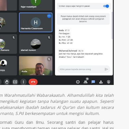
um Warahmatullahi Wabarakaatuh
. Alhamdulillah kita telah
 mengikuti kegiatan tanpa halangan suatu apapun. Seperti
elaksanakan ibadah tadarus Al Qur’an dan kultum secara
Harnanto, S.Pd berkesempatan untuk mengisi kultum.
rmati Guru dan Ilmu. Seorang santri dan pelajar harus
 juga menghormati teman sesama pelajar dan santri. Hal ini