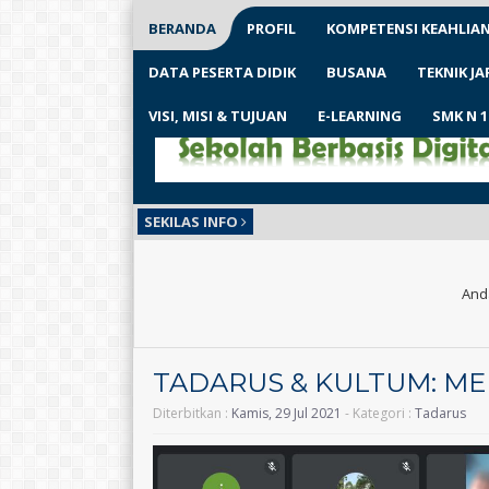
BERANDA
PROFIL
KOMPETENSI KEAHLIA
DATA PESERTA DIDIK
BUSANA
TEKNIK J
VISI, MISI & TUJUAN
E-LEARNING
SMK N 
SEKILAS INFO
And
TADARUS & KULTUM: M
Diterbitkan :
Kamis, 29 Jul 2021
- Kategori :
Tadarus