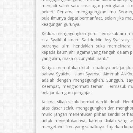
menjadi salah satu cara agar peningkatan il
pekerti. Pertama, mengagungkan ilmu. Seoran
pula ilmunya dapat bermanfaat, selain jika ma
keagungan gurunya.
Kedua, mengagungkan guru. Termasuk arti me
kita Syaikhul Imam Sadiduddin Asy-Syairaziy 
putranya alim, hendaklah suka memelihar
kepada kaum ahli agama yang tengah dalam pe
yang alim, maka cucunyalah nanti.”
Ketiga, memuliakan kitab. ebaiknya pelajar jik
bahwa Syaikhul islam Syamsul Aimmah Al-Khul
adalah dengan mengagungkan. Sungguh, saya
Keempat, menghormati teman. Termasuk ma
belajar dan guru pengajar.
Kelima, sikap selalu hormat dan khidmah. Hen
atas dasar selalu mengagungkan dan menghorm
murid jangan menentukan pilihan sendiri terhad
untuk menentukannya, karena dialah yang te
mengetahui ilmu yang sebaiknya diajarkan kep