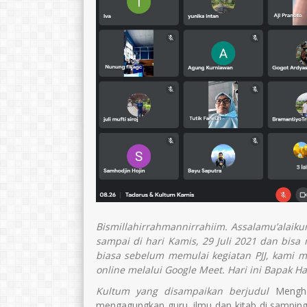
Bismillahirrahmannirrahiim.
Assalamu’alaik
sampai di hari Kamis, 29 Juli 2021 dan bisa
biasa sebelum memulai kegiatan PJJ, kami m
online melalui Google Meet. Hari ini Bapak 
Kultum yang disampaikan berjudul
Mengho
mengagungkan guru, ilmu dan kitab di samping