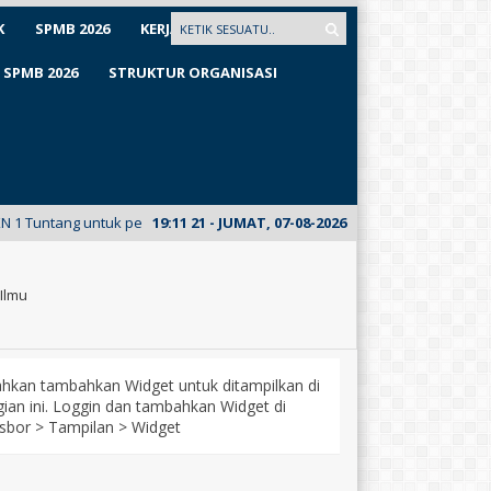
K
SPMB 2026
KERJASAMA
SPMB 2026
STRUKTUR ORGANISASI
ng untuk pertama kalinya meluncurkan E-Mading dari kelas XII Busana. Ku
19
:
11
21
- JUMAT, 07-08-2026
Ilmu
lahkan tambahkan Widget untuk ditampilkan di
ian ini. Loggin dan tambahkan Widget di
sbor > Tampilan > Widget