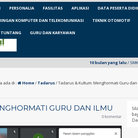
N
PERSONALIA
FASILITAS
APLIKASI
DATA PESERTA DIDI
ARINGAN KOMPUTER DAN TELEKOMUNIKASI
TEKNIK OTOMOTIF
1 TUNTANG
GURU DAN KARYAWAN
10 bulan yang lalu
/ SMKN 1 Tunta
a ada di :
Home
/
Tadarus
/
Tadarus & Kultum: Menghormati Guru dan 
ENGHORMATI GURU DAN ILMU
Si
bag
0 komentar
Da