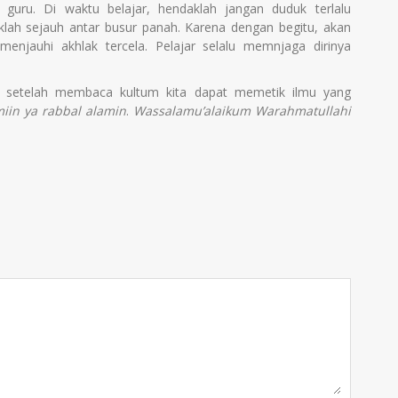
 guru. Di waktu belajar, hendaklah jangan duduk terlalu
uklah sejauh antar busur panah. Karena dengan begitu, akan
menjauhi akhlak tercela. Pelajar selalu memnjaga dirinya
ga setelah membaca kultum kita dapat memetik ilmu yang
iin ya rabbal alamin
.
Wassalamu’alaikum Warahmatullahi