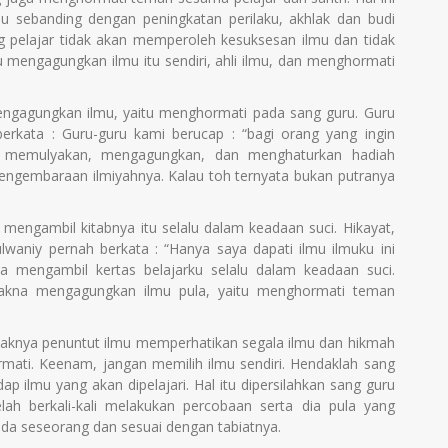
mu sebanding dengan peningkatan perilaku, akhlak dan budi
g pelajar tidak akan memperoleh kesuksesan ilmu dan tidak
u mengagungkan ilmu itu sendiri, ahli ilmu, dan menghormati
ngagungkan ilmu, yaitu menghormati pada sang guru. Guru
berkata : Guru-guru kami berucap : “bagi orang yang ingin
a, memulyakan, mengagungkan, dan menghaturkan hadiah
ngembaraan ilmiyahnya. Kalau toh ternyata bukan putranya
a mengambil kitabnya itu selalu dalam keadaan suci. Hikayat,
waniy pernah berkata : “Hanya saya dapati ilmu ilmuku ini
 mengambil kertas belajarku selalu dalam keadaan suci.
kna mengagungkan ilmu pula, yaitu menghormati teman
daknya penuntut ilmu memperhatikan segala ilmu dan hikmah
ati. Keenam, jangan memilih ilmu sendiri. Hendaklah sang
ap ilmu yang akan dipelajari. Hal itu dipersilahkan sang guru
lah berkali-kali melakukan percobaan serta dia pula yang
ada seseorang dan sesuai dengan tabiatnya.