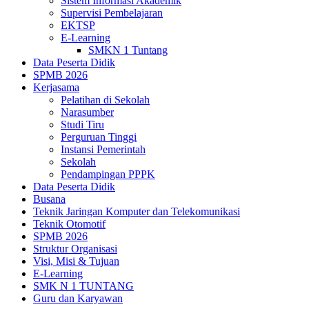
Sistem Informasi Akademik
Supervisi Pembelajaran
EKTSP
E-Learning
SMKN 1 Tuntang
Data Peserta Didik
SPMB 2026
Kerjasama
Pelatihan di Sekolah
Narasumber
Studi Tiru
Perguruan Tinggi
Instansi Pemerintah
Sekolah
Pendampingan PPPK
Data Peserta Didik
Busana
Teknik Jaringan Komputer dan Telekomunikasi
Teknik Otomotif
SPMB 2026
Struktur Organisasi
Visi, Misi & Tujuan
E-Learning
SMK N 1 TUNTANG
Guru dan Karyawan