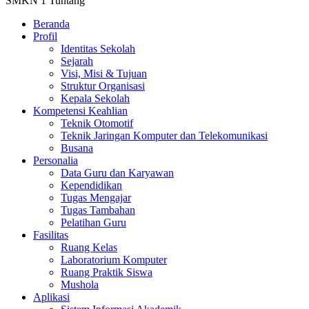
SMKN 1 Tuntang
Beranda
Profil
Identitas Sekolah
Sejarah
Visi, Misi & Tujuan
Struktur Organisasi
Kepala Sekolah
Kompetensi Keahlian
Teknik Otomotif
Teknik Jaringan Komputer dan Telekomunikasi
Busana
Personalia
Data Guru dan Karyawan
Kependidikan
Tugas Mengajar
Tugas Tambahan
Pelatihan Guru
Fasilitas
Ruang Kelas
Laboratorium Komputer
Ruang Praktik Siswa
Mushola
Aplikasi