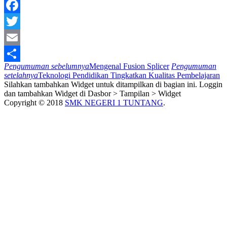
Facebook
Twitter
Email
Pengumuman sebelumnya
Mengenal Fusion Splicer
Pengumuman
Share
setelahnya
Teknologi Pendidikan Tingkatkan Kualitas Pembelajaran
Silahkan tambahkan Widget untuk ditampilkan di bagian ini. Loggin
dan tambahkan Widget di Dasbor > Tampilan > Widget
Copyright © 2018
SMK NEGERI 1 TUNTANG
.