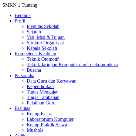
SMKN 1 Tuntang
Beranda
Profil
Identitas Sekolah
Sejarah
Visi, Misi & Tujuan
Struktur Organisasi
Kepala Sekolah
Kompetensi Keahlian
Teknik Otomotif
Teknik Jaringan Komputer dan Telekomunikasi
Busana
Personalia
Data Guru dan Karyawan
Kependidikan
Tugas Mengajar
Tugas Tambahan
Pelatihan Guru
Fasilitas
Ruang Kelas
Laboratorium Komputer
Ruang Praktik Siswa
Mushola
Aplikasi