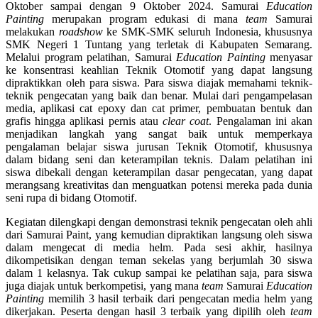
Oktober sampai dengan 9 Oktober 2024. Samurai
Education
Painting
merupakan program edukasi di mana
team
Samurai
melakukan
roadshow
ke SMK-SMK seluruh Indonesia, khususnya
SMK Negeri 1 Tuntang yang terletak di Kabupaten Semarang.
Melalui program pelatihan, Samurai
Education Painting
menyasar
ke konsentrasi keahlian Teknik Otomotif yang dapat langsung
dipraktikkan oleh para siswa. Para siswa diajak memahami teknik-
teknik pengecatan yang baik dan benar. Mulai dari pengampelasan
media, aplikasi cat epoxy dan cat primer, pembuatan bentuk dan
grafis hingga aplikasi pernis atau
clear coat
. Pengalaman ini akan
menjadikan langkah yang sangat baik untuk memperkaya
pengalaman belajar siswa jurusan Teknik Otomotif, khususnya
dalam bidang seni dan keterampilan teknis. Dalam pelatihan ini
siswa dibekali dengan keterampilan dasar pengecatan, yang dapat
merangsang kreativitas dan menguatkan potensi mereka pada dunia
seni rupa di bidang Otomotif.
Kegiatan dilengkapi dengan demonstrasi teknik pengecatan oleh ahli
dari Samurai Paint, yang kemudian dipraktikan langsung oleh siswa
dalam mengecat di media helm. Pada sesi akhir, hasilnya
dikompetisikan dengan teman sekelas yang berjumlah 30 siswa
dalam 1 kelasnya. Tak cukup sampai ke pelatihan saja, para siswa
juga diajak untuk berkompetisi, yang mana
team
Samurai
E
ducation
Painting
memilih 3 hasil terbaik dari pengecatan media helm yang
dikerjakan. Peserta dengan hasil 3 terbaik yang dipilih oleh
team