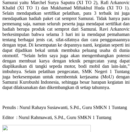
Samurai yaitu Marchel Surya Saputra (XI TO 2), Rafi Arkanovic
Khalid (XI TO 1) dan Mukhamad Miftakhul Huda (XI TO 1).
Selain mendapatkan sertifikat pelatihan, para 3 terbaik ini juga
mendapatkan hadiah paket cat semprot Samurai. Tidak hanya para
pemenang saja, namun seluruh peserta juga mendapat sertifikat dan
hadiah berupa produk cat semprot dari Samurai. Ravi Arkanovic
berkesimpulan bahwa selama 3 hari ini ia mendapat pemahaman
tentang berbagai jenis cat, sifat-sifatnya dan cara penggunaannya
dengan tepat. Di kesempatan ke depannya nanti, kegiatan seperti ini
dapat dijadikan bekal untuk membuka peluang usaha di dunia
otomotif. “Selain helm saya juga akan mengembangkan potensi
dengan membuat karya dengan teknik pengecatan yang dapat
diaplikasikan di tangki sepeda motor, bodi mobil dan lain-lain,”
imbuhnya. Selain pelatihan pengecatan, SMK Negeri 1 Tuntang
juga berkesempatan untuk membentuk kerjasama (MoU) dengan
Samurai Kurobushi Indonesia, sehingga besar harapan kegiatan ini
dapat dilaksanakan dan dikembangkan di setiap tahunnya.
Penulis : Nurul Rahayu Susiawanti, S.Pd., Guru SMKN 1 Tuntang
Editor : Nurul Rahmawati, S.Pd., Guru SMKN 1 Tuntang