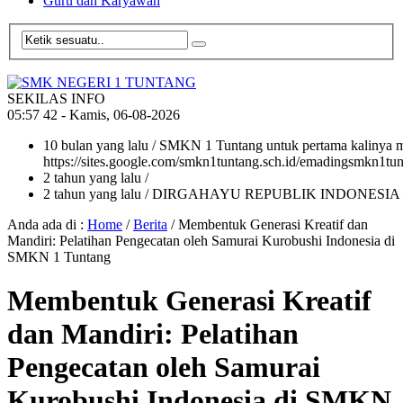
Guru dan Karyawan
SEKILAS INFO
05
:
57
43
- Kamis, 06-08-2026
10 bulan yang lalu
/ SMKN 1 Tuntang untuk pertama kalinya me
https://sites.google.com/smkn1tuntang.sch.id/emadingsmkn1tun
2 tahun yang lalu
/
2 tahun yang lalu
/ DIRGAHAYU REPUBLIK INDONESIA
Anda ada di :
Home
/
Berita
/
Membentuk Generasi Kreatif dan
Mandiri: Pelatihan Pengecatan oleh Samurai Kurobushi Indonesia di
SMKN 1 Tuntang
Membentuk Generasi Kreatif
dan Mandiri: Pelatihan
Pengecatan oleh Samurai
Kurobushi Indonesia di SMKN