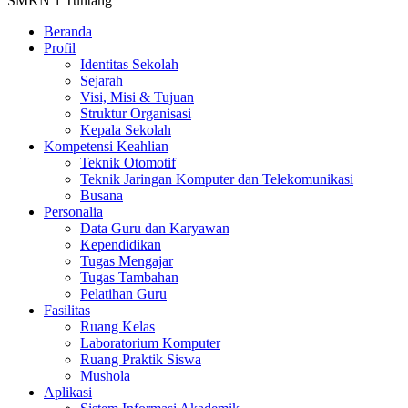
SMKN 1 Tuntang
Beranda
Profil
Identitas Sekolah
Sejarah
Visi, Misi & Tujuan
Struktur Organisasi
Kepala Sekolah
Kompetensi Keahlian
Teknik Otomotif
Teknik Jaringan Komputer dan Telekomunikasi
Busana
Personalia
Data Guru dan Karyawan
Kependidikan
Tugas Mengajar
Tugas Tambahan
Pelatihan Guru
Fasilitas
Ruang Kelas
Laboratorium Komputer
Ruang Praktik Siswa
Mushola
Aplikasi