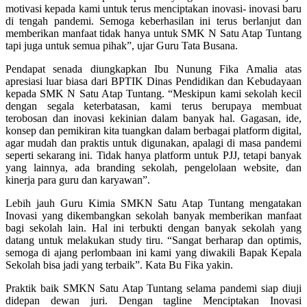
motivasi kepada kami untuk terus menciptakan inovasi- inovasi baru
di tengah pandemi. Semoga keberhasilan ini terus berlanjut dan
memberikan manfaat tidak hanya untuk SMK N Satu Atap Tuntang
tapi juga untuk semua pihak”, ujar Guru Tata Busana.
Pendapat senada diungkapkan Ibu Nunung Fika Amalia atas
apresiasi luar biasa dari BPTIK Dinas Pendidikan dan Kebudayaan
kepada SMK N Satu Atap Tuntang. “Meskipun kami sekolah kecil
dengan segala keterbatasan, kami terus berupaya membuat
terobosan dan inovasi kekinian dalam banyak hal. Gagasan, ide,
konsep dan pemikiran kita tuangkan dalam berbagai platform digital,
agar mudah dan praktis untuk digunakan, apalagi di masa pandemi
seperti sekarang ini. Tidak hanya platform untuk PJJ, tetapi banyak
yang lainnya, ada branding sekolah, pengelolaan website, dan
kinerja para guru dan karyawan”.
Lebih jauh Guru Kimia SMKN Satu Atap Tuntang mengatakan
Inovasi yang dikembangkan sekolah banyak memberikan manfaat
bagi sekolah lain. Hal ini terbukti dengan banyak sekolah yang
datang untuk melakukan study tiru. “Sangat berharap dan optimis,
semoga di ajang perlombaan ini kami yang diwakili Bapak Kepala
Sekolah bisa jadi yang terbaik”. Kata Bu Fika yakin.
Praktik baik SMKN Satu Atap Tuntang selama pandemi siap diuji
didepan dewan juri. Dengan tagline Menciptakan Inovasi