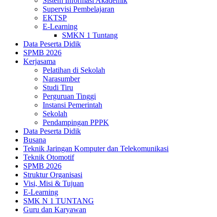
Sistem Informasi Akademik
Supervisi Pembelajaran
EKTSP
E-Learning
SMKN 1 Tuntang
Data Peserta Didik
SPMB 2026
Kerjasama
Pelatihan di Sekolah
Narasumber
Studi Tiru
Perguruan Tinggi
Instansi Pemerintah
Sekolah
Pendampingan PPPK
Data Peserta Didik
Busana
Teknik Jaringan Komputer dan Telekomunikasi
Teknik Otomotif
SPMB 2026
Struktur Organisasi
Visi, Misi & Tujuan
E-Learning
SMK N 1 TUNTANG
Guru dan Karyawan