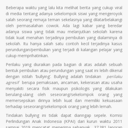
Beberapa waktu yang lalu kita melihat berita yang cukup viral
di media tentang adanya sekelompok siswi yang mengeroyok
salah seorang remaja teman sekelasnya yang dilatarbelakangi
oleh permasalahan cowok. Ada lagi kabar yang beredar
adanya siswa yang tidak mau melanjutkan sekolah karena
tidak kuat menahan terjadinya pembulian yang dialaminya di
sekolah. Itu hanya salah satu contoh kecil terjadinya kasus
perundungan/pembulian yang terjadi di kalangan pelajar yang
cukup memprihatinkan.
Perilaku yang diuraikan pada bagian di atas adalah sebuah
bentuk pembulian atau perundungan yang saat ini lebih dikenal
dengan istilah ‘bullying’. Bullying adalah tindakan
perilaku
agresif
berupa pemaksaan, ancaman, kekerasan atau usaha
menyakiti secara fisik maupun psikologis yang dilakukan
berulang-ulang oleh seseorang/sekelompok orang yang
memersepsikan dirinya lebih kuat dan memiliki kekuasaan
terhadap seseorang/sekelompok orang yang lebih lemah.
Tindakan bullying ini tidak dapat dianngap sepele. Komisi
Perlindungan Anak Indonesia (KPAI) dari kurun waktu 2011
sampai 2019 mencatat menerima sebanyak 37.381 laporan