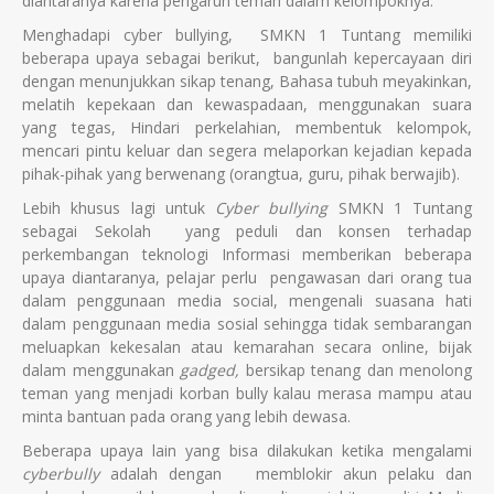
diantaranya karena pengaruh teman dalam kelompoknya.
Menghadapi cyber bullying, SMKN 1 Tuntang memiliki
beberapa upaya sebagai berikut, bangunlah kepercayaan diri
dengan menunjukkan sikap tenang, Bahasa tubuh meyakinkan,
melatih kepekaan dan kewaspadaan, menggunakan suara
yang tegas, Hindari perkelahian, membentuk kelompok,
mencari pintu keluar dan segera melaporkan kejadian kepada
pihak-pihak yang berwenang (orangtua, guru, pihak berwajib).
Lebih khusus lagi untuk
Cyber bullying
SMKN 1 Tuntang
sebagai Sekolah yang peduli dan konsen terhadap
perkembangan teknologi Informasi memberikan beberapa
upaya diantaranya, pelajar perlu
pengawasan dari orang tua
dalam penggunaan media social, mengenali suasana hati
dalam penggunaan media sosial sehingga tidak sembarangan
meluapkan kekesalan atau kemarahan secara online, bijak
dalam menggunakan
gadged,
bersikap tenang dan menolong
teman yang menjadi korban bully kalau merasa mampu atau
minta bantuan pada orang yang lebih dewasa.
Beberapa upaya lain yang bisa dilakukan ketika mengalami
cyberbully
adalah dengan memblokir akun pelaku dan