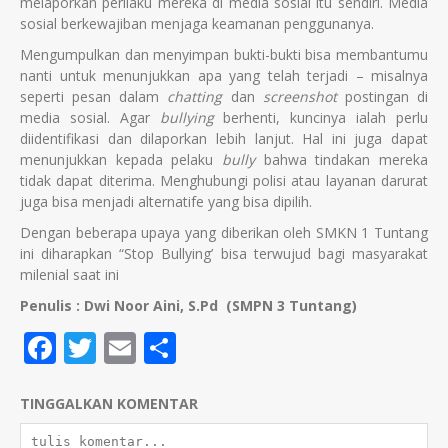
melaporkan perilaku mereka di media sosial itu sendiri. Media
sosial berkewajiban menjaga keamanan penggunanya.
Mengumpulkan dan menyimpan bukti-bukti bisa membantumu
nanti untuk menunjukkan apa yang telah terjadi – misalnya
seperti pesan dalam
chatting
dan
screenshot
postingan di
media sosial. Agar
bullying
berhenti, kuncinya ialah perlu
diidentifikasi dan dilaporkan lebih lanjut. Hal ini juga dapat
menunjukkan kepada pelaku
bully
bahwa tindakan mereka
tidak dapat diterima. Menghubungi polisi atau layanan darurat
juga bisa menjadi alternatife yang bisa dipilih.
Dengan beberapa upaya yang diberikan oleh SMKN 1 Tuntang
ini diharapkan “Stop Bullying’ bisa terwujud bagi masyarakat
milenial saat ini
Penulis : Dwi Noor Aini, S.Pd (SMPN 3 Tuntang)
Facebook
Twitter
Email
Share
TINGGALKAN KOMENTAR