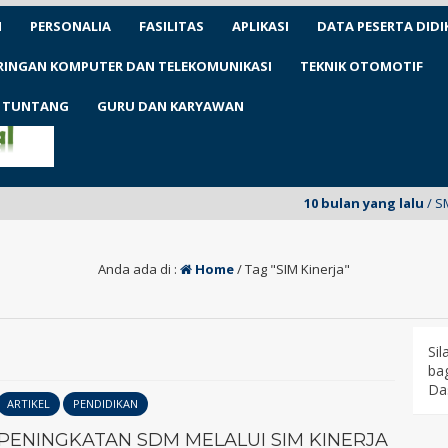
N
PERSONALIA
FASILITAS
APLIKASI
DATA PESERTA DIDI
ARINGAN KOMPUTER DAN TELEKOMUNIKASI
TEKNIK OTOMOTIF
1 TUNTANG
GURU DAN KARYAWAN
10 bulan yang lalu
/ SMKN 1 T
Anda ada di :
Home
/
Tag "SIM Kinerja"
Si
bag
Da
ARTIKEL
PENDIDIKAN
PENINGKATAN SDM MELALUI SIM KINERJA