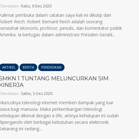
Diterbitkan :
Rabu, 9 Des 2020
Kalimat pembuka dalam catatan saya kali ini dikutip dari
Robert Reich. Robert Bernard Reich adalah seorang
penasihat ekonomi, profesor, penulis, dan komentator politik
Amerika. Ia bertugas dalam administrasi Presiden Gerald...
ARTIKEL
BERITA
PENDIDIKAN
SMKN 1 TUNTANG MELUNCURKAN SIM
KINERJA
Diterbitkan :
Sabtu, 5 Des 2020
Munculnya teknologi internet memberi dampak yang luar
biasa bagi manusia. Maka perkembangan teknologi
kehidupan dikenal dengan e-life, artinya kehidupan ini sudah
dipengaruhi oleh berbagai kebutuhan secara elektronik.
Sekarang ini sedang...