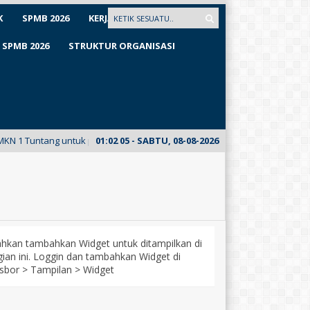
K
SPMB 2026
KERJASAMA
SPMB 2026
STRUKTUR ORGANISASI
untang untuk pertama kalinya meluncurkan E-Mading dari kelas XII Busan
01
:
02
06
- SABTU, 08-08-2026
lahkan tambahkan Widget untuk ditampilkan di
ian ini. Loggin dan tambahkan Widget di
sbor > Tampilan > Widget