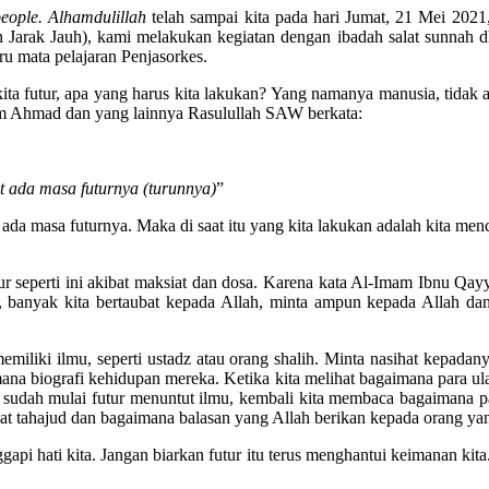
eople. Alhamdulillah
telah sampai kita pada hari Jumat, 21 Mei 2021,
Jarak Jauh), kami melakukan kegiatan dengan ibadah salat sunnah dh
u mata pelajaran Penjasorkes.
a futur, apa yang harus kita lakukan? Yang namanya manusia, tidak a
m Ahmad dan yang lainnya Rasulullah SAW berkata:
 ada masa futurnya (turunnya)
”
ada masa futurnya. Maka di saat itu yang kita lakukan adalah kita men
ur seperti ini akibat maksiat dan dosa. Karena kata Al-Imam Ibnu Qa
ah, banyak kita bertaubat kepada Allah, minta ampun kepada Allah d
memiliki ilmu, seperti ustadz atau orang shalih. Minta nasihat kepadan
imana biografi kehidupan mereka. Ketika kita melihat bagaimana para ul
a sudah mulai futur menuntut ilmu, kembali kita membaca bagaimana pa
lat tahajud dan bagaimana balasan yang Allah berikan kepada orang yan
ggapi hati kita. Jangan biarkan futur itu terus menghantui keimanan kit