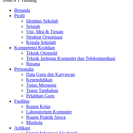
SMKN 1 Tuntang
Beranda
Profil
Identitas Sekolah
Sejarah
Visi, Misi & Tujuan
Struktur Organisasi
Kepala Sekolah
Kompetensi Keahlian
Teknik Otomotif
Teknik Jaringan Komputer dan Telekomunikasi
Busana
Personalia
Data Guru dan Karyawan
Kependidikan
Tugas Mengajar
Tugas Tambahan
Pelatihan Guru
Fasilitas
Ruang Kelas
Laboratorium Komputer
Ruang Praktik Siswa
Mushola
Aplikasi