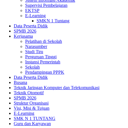
Sistem Informasi Akademik
Supervisi Pembelajaran
EKTSP
E-Learning
SMKN 1 Tuntang
Data Peserta Didik
SPMB 2026
Kerjasama
Pelatihan di Sekolah
Narasumber
Studi Tiru
Perguruan Tinggi
Instansi Pemerintah
Sekolah
Pendampingan PPPK
Data Peserta Didik
Busana
Teknik Jaringan Komputer dan Telekomunikasi
Teknik Otomotif
SPMB 2026
Struktur Organisasi
Visi, Misi & Tujuan
E-Learning
SMK N 1 TUNTANG
Guru dan Karyawan