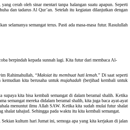
 yang cerah oleh sinar mentari tanpa halangan suatu apapun. Seperti
uha dan tadarus Al Qur’an. Setelah itu kegiatan dilanjutkan dengan
kan selamanya semangat terus. Pasti ada masa-masa futur. Rasulullah
coba berpindah kepada sunnah lagi. Kita futur dari membaca Al-
yyim Rahimahullah, “
Maksiat itu membuat hati lemah.
” Di saat seperti
an kemudian kita berusaha untuk
mujahadah
(berjihad kembali untuk
ya supaya kita bisa kembali semangat di dalam beramal shalih. Ketika
ama semangat mereka didalam beramal shalih, kita juga baca ayat-ayat
hala menuntut ilmu Allah SAW. Ketika kita sudah mulai futur shalat
g shalat tahajud. Sehingga pada waktu itu kita kembali semangat.
a. Sekian kultum hari Jumat ini, semoga apa yang kita kerjakan di jalan