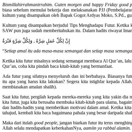
Bismillahirrahmanirrahim. Guten morgen
and happy Friday good p
biasa sebelum memulai bekerja dan melaksanakan PJJ (Pembelajaran 
kultum yang disampaikan oleh Bapak Gogot Ardyas Moko, S.Pd., gur
Kultum yang disampaikan berjudul Tips Menghadapu Futur. Ketika kit
SAW pun juga sudah memberitahukan itu. Dalam hadits riwayat Ima
إِنَّ لِكُلِّ عَمَلٍ شِرَّةً , وَلِكُلِّ شِرَّةٍ فَتْرَةٌ
“
Setiap amal itu ada masa-masa semangat dan setiap masa semangat
Ketika kita futur misalnya sedang semangat membaca Al Qur’an, lalu 
Qur’an, coba kita pindah baca kitab-kitab yang bermanfaat.
Ada futur yang sifatnya menyeluruh dan ini berbahaya. Biasanya fut
itu apa yang harus kita lakukan? Segera kita istighfar kepada All
membiasakan amalan shalih).
Saat kita futur, pergilah kepada mereka-mereka yang kita yakin dia 
kita futur, juga kita berusaha membuka kitab-kitab para ulama, baga
dan hadits-hadits yang memberikan motivasi dalam amal. Ketika kit
tahajud, kembali kita baca bagaimana pahala yang besar daripada sha
Maka dari itulah
good people
, jangan biarkan futur itu terus menghin
Allah selalu mendapatkan keberkahanNya,
aamiin ya rabbal alamin.