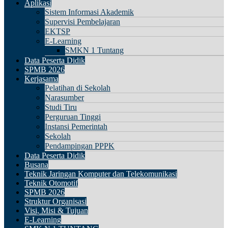
Aplikasi
Sistem Informasi Akademik
Supervisi Pembelajaran
EKTSP
E-Learning
SMKN 1 Tuntang
Data Peserta Didik
SPMB 2026
Kerjasama
Pelatihan di Sekolah
Narasumber
Studi Tiru
Perguruan Tinggi
Instansi Pemerintah
Sekolah
Pendampingan PPPK
Data Peserta Didik
Busana
Teknik Jaringan Komputer dan Telekomunikasi
Teknik Otomotif
SPMB 2026
Struktur Organisasi
Visi, Misi & Tujuan
E-Learning