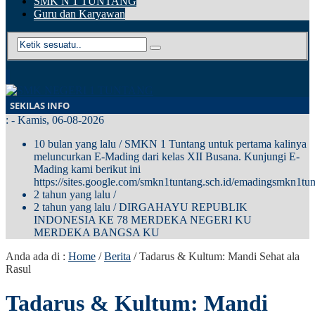
SMK N 1 TUNTANG
Guru dan Karyawan
SEKILAS INFO
:
- Kamis, 06-08-2026
10 bulan yang lalu
/ SMKN 1 Tuntang untuk pertama kalinya
meluncurkan E-Mading dari kelas XII Busana. Kunjungi E-
Mading kami berikut ini
https://sites.google.com/smkn1tuntang.sch.id/emadingsmkn1tun
2 tahun yang lalu
/
2 tahun yang lalu
/ DIRGAHAYU REPUBLIK
INDONESIA KE 78 MERDEKA NEGERI KU
MERDEKA BANGSA KU
Anda ada di :
Home
/
Berita
/
Tadarus & Kultum: Mandi Sehat ala
Rasul
Tadarus & Kultum: Mandi