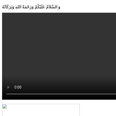
وَ السَّلاَمُ عَلَيْكُمْ وَرَحْمَةُ اللهِ وَبَرَكَاتُهُ