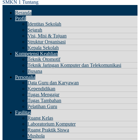
SMKN 1 Tuntang
Beranda
Profil
Identitas Sekolah
Sejarah
Visi, Misi & Tujuan
Struktur Organisasi
Kepala Sekolah
Kompetensi Keahlian
Teknik Otomotif
Teknik Jaringan Komputer dan Telekomunikasi
Busana
Personalia
Data Guru dan Karyawan
Kependidikan
Tugas Mengajar
Tugas Tambahan
Pelatihan Guru
Fasilitas
Ruang Kelas
Laboratorium Komputer
Ruang Praktik Siswa
Mushola