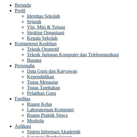
Beranda
Profil
Identitas Sekolah
Sejarah
Visi, Misi & Tujuan
Struktur Organisasi
Kepala Sekolah
Kompetensi Keahlian
Teknik Otomotif
Teknik Jaringan Komputer dan Telekomunikasi
Busana
Personalia
Data Guru dan Karyawan
Kependidikan
Tugas Mengajar
Tugas Tambahan
Pelatihan Guru
Fasilitas
Ruang Kelas
Laboratorium Komputer
Ruang Praktik Siswa
Mushola
Aplikasi
Sistem Informasi Akademik