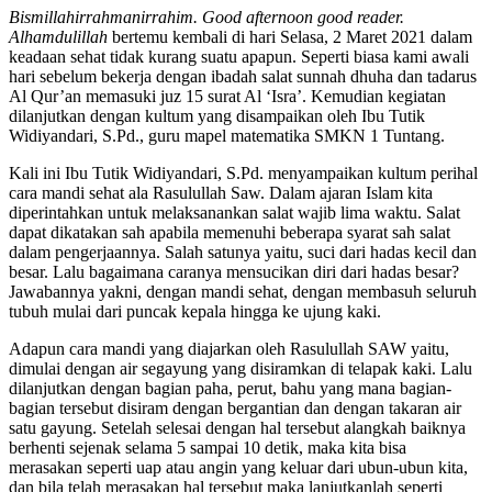
Bismillahirrahmanirrahim. Good afternoon good reader.
Alhamdulillah
bertemu kembali di hari Selasa, 2 Maret 2021 dalam
keadaan sehat tidak kurang suatu apapun. Seperti biasa kami awali
hari sebelum bekerja dengan ibadah salat sunnah dhuha dan tadarus
Al Qur’an memasuki juz 15 surat Al ‘Isra’. Kemudian kegiatan
dilanjutkan dengan kultum yang disampaikan oleh Ibu Tutik
Widiyandari, S.Pd., guru mapel matematika SMKN 1 Tuntang.
Kali ini Ibu Tutik Widiyandari, S.Pd. menyampaikan kultum perihal
cara mandi sehat ala Rasulullah Saw. Dalam ajaran Islam kita
diperintahkan untuk melaksanankan salat wajib lima waktu. Salat
dapat dikatakan sah apabila memenuhi beberapa syarat sah salat
dalam pengerjaannya. Salah satunya yaitu, suci dari hadas kecil dan
besar. Lalu bagaimana caranya mensucikan diri dari hadas besar?
Jawabannya yakni, dengan mandi sehat, dengan membasuh seluruh
tubuh mulai dari puncak kepala hingga ke ujung kaki.
Adapun cara mandi yang diajarkan oleh Rasulullah SAW yaitu,
dimulai dengan air segayung yang disiramkan di telapak kaki. Lalu
dilanjutkan dengan bagian paha, perut, bahu yang mana bagian-
bagian tersebut disiram dengan bergantian dan dengan takaran air
satu gayung. Setelah selesai dengan hal tersebut alangkah baiknya
berhenti sejenak selama 5 sampai 10 detik, maka kita bisa
merasakan seperti uap atau angin yang keluar dari ubun-ubun kita,
dan bila telah merasakan hal tersebut maka lanjutkanlah seperti