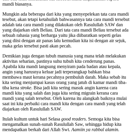
mandi biasanya.
Mungkin ada beberapa dari kita yang menyepelekan tata cara mandi
tesebut, akan tetapi ketahuilah bahwasannya tata cara mandi tersebut
adalah tata cara mandi yang dilakukan oleh Rasulullah SAW dan
yang diajarkan oleh Beliau. Dari tata cara mandi Beliau tersebut ada
sebuah rahasia yang berharga yaitu jika diibaratkan seperti gelas
yang diisi dengan air panas lalu kemudian kita isi dengan air sejuk,
maka gelas tersebut pasti akan pecah.
Demikian juga dengan tubuh manusia yang mana telah melakukan
aktivitas seharian, pastinya suhu tubuh kita cenderung panas.
Apabila kita mandi langsung menyiram pada badan atau kepala,
angin yang harusnya keluar jadi terperangkap bahkan bisa
membawa maut kerana pecahnya pembuluh darah. Maka sebab itu
kita sering menjumpai kasus orang yang jatuh di kamar mandi tiba-
tiba kena
stroke
. Bisa jadi kita sering masuk angin karena cara
mandi kita yang salah dan juga kita sering migrain kerana cara
mandi yang salah tersebut. Oleh karena itu alangkah baiknya mulai
saat ini kita perbaiki cara mandi kita dengan cara mandi yang telah
diajarkan oleh Rasulullah SAW.
Itulah kultum untuk hari Selasa
good readers
. Semoga kita bisa
mengamalkan sunah-sunah Rasulullah Saw, sehingga hidup kita
mendapatkan berkah dari Allah Swt.
Aamiin ya rabbal alamin.