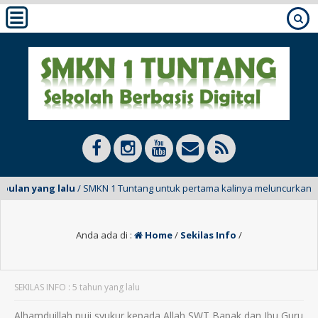
bulan yang lalu
/ SMKN 1 Tuntang untuk pertama kalinya meluncurkan E-M
Anda ada di :
Home
/
Sekilas Info
/
SEKILAS INFO : 5 tahun yang lalu
Alhamduillah puji syukur kepada Allah SWT Bapak dan Ibu Guru