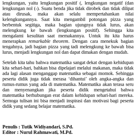
lengkungan, yaitu lengkungan positif (, lengkungan negatif (dan
lengkungan nol (-). Suatu benda jika tidak dirobek dan tidak dilipat
atau dirusak, maka akan selalu mempertahankan nilai
kelengkungannya. Saat kita mengambil potongan pizza yang
berbentuk segitiga, maka bagian ujungnya tidak lurus, akan
melengkung ke bawah (lengkungan positif). Sehingga kita
mengalami kesulitan saat memakannya. Untuk itu kita harus
menerapkan
remarkable theorem
. Dengan cara menekuk bagian
tengahnya, jadi bagian pizza yang tadi melengkung ke bawah bisa
lurus, menjadi lengkungan nol dan dapat dimakan dengan mudah.
Setelah kita tahu bahwa matematika sangat dekat dengan kehidupan
kita sehari-hari, bahkan bisa dipelajari melalui makanan, maka tidak
ada lagi alasan menganggap matematika sebagai momok. Sehingga
peserta didik juga tidak merasa ‘dihantui’ oleh angka-angka dan
rumus-rumus yang ada di matematika. Matematika akan terasa seru
dan menyenangkan jika peserta didik mengetahui bahwa
matematika berhubungan erat dalam kehidupan sehari-hari mereka.
Semoga tulisan ini bisa menjadi inspirasi dan motivasi bagi peserta
didik yang sedang belajar matematika.
Penulis : Tutik Widiyandari, S.Pd.
Editor : Nurul Rahmawati, M.Pd.