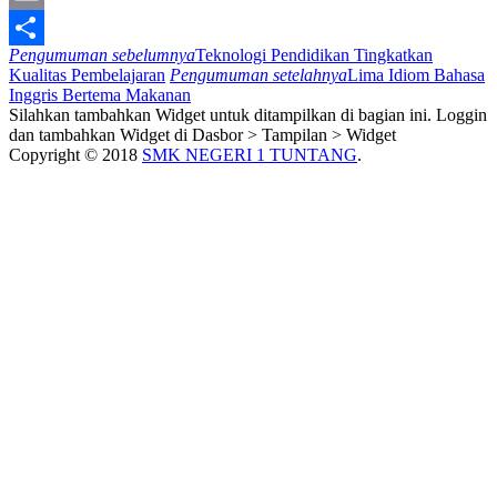
Email
Pengumuman sebelumnya
Teknologi Pendidikan Tingkatkan
Share
Kualitas Pembelajaran
Pengumuman setelahnya
Lima Idiom Bahasa
Inggris Bertema Makanan
Silahkan tambahkan Widget untuk ditampilkan di bagian ini. Loggin
dan tambahkan Widget di Dasbor > Tampilan > Widget
Copyright © 2018
SMK NEGERI 1 TUNTANG
.