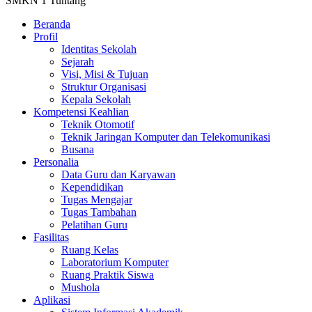
SMKN 1 Tuntang
Beranda
Profil
Identitas Sekolah
Sejarah
Visi, Misi & Tujuan
Struktur Organisasi
Kepala Sekolah
Kompetensi Keahlian
Teknik Otomotif
Teknik Jaringan Komputer dan Telekomunikasi
Busana
Personalia
Data Guru dan Karyawan
Kependidikan
Tugas Mengajar
Tugas Tambahan
Pelatihan Guru
Fasilitas
Ruang Kelas
Laboratorium Komputer
Ruang Praktik Siswa
Mushola
Aplikasi