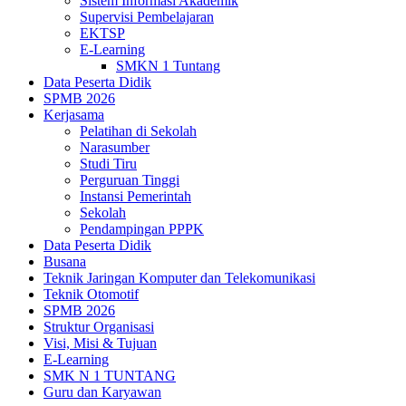
Sistem Informasi Akademik
Supervisi Pembelajaran
EKTSP
E-Learning
SMKN 1 Tuntang
Data Peserta Didik
SPMB 2026
Kerjasama
Pelatihan di Sekolah
Narasumber
Studi Tiru
Perguruan Tinggi
Instansi Pemerintah
Sekolah
Pendampingan PPPK
Data Peserta Didik
Busana
Teknik Jaringan Komputer dan Telekomunikasi
Teknik Otomotif
SPMB 2026
Struktur Organisasi
Visi, Misi & Tujuan
E-Learning
SMK N 1 TUNTANG
Guru dan Karyawan