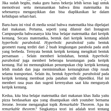
Jika sudah begitu, maka guru harus bekerja lebih keras lagi untuk
memotivasi serta menanamkan bahwa ilmu matematika itu
sebenarnya mengasyikkan dan bisa diaplikasikan ke dalam
kehidupan sehari-hari.
Baru-baru ini viral di media sosial bahwa matematika bisa dipelajari
dari makanan. Pertama, seperti yang dilansir dari Instagram
Campuspedia bahwasanya kita bisa belajar matematika dari keripik
kentang. Secara matematika, bentuk dari keripik kentang adalah
hyperbolic paraboloid
.
Hyperbolic paraboloid
yaitu bentuk
geometri ruang terdiri dari 2 buah lengkungan parabola pada arah
yang berbeda. Ternyata bentuk keripik kentang mengikuti bentuk
persamaan . Selain memberi keindahan, bentuk
hyperbolic
paraboloid
juga memberi beberapa keuntungan pada keripik
kentang. Hal ini memungkinkan penumpukan chip keripik kentang
lebih mudah dan juga meminimalkan kemungkinan chip rusak
selama transportasi. Selain itu, bentuk
hyperbolic paraboloid
pada
keripik kentang membuat pola patahan sulit diprediksi. Hal ini
memberi rasa puas dan sugesti kerenyahan saat kita mengunyah
keripik kentang.
Kedua, kita bisa belajar matematika dari makanan khas Italia yaitu
pizza berdasarkan apa yang disampaikan oleh youtuber bernama
Jerome. Jerome mengangkat topik
Remarkable Theorem
. Apa itu
remarkable theorem?
Singkatnya teori ini adalah teori tentang