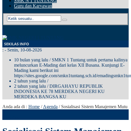
SMK N 1 TUNTANG
Guru dan Karyawan
SEKILAS INFO
:
- Senin, 10-08-2026
10 bulan yang lalu
/ SMKN 1 Tuntang untuk pertama kalinya
meluncurkan E-Mading dari kelas XII Busana. Kunjungi E-
Mading kami berikut ini
https://sites.google.com/smkn1tuntang.sch.id/emadingsmkn1tun
2 tahun yang lalu
/
2 tahun yang lalu
/ DIRGAHAYU REPUBLIK
INDONESIA KE 78 MERDEKA NEGERI KU
MERDEKA BANGSA KU
Anda ada di :
Home
/
Agenda
/
Sosialisasi Sistem Manajemen Mutu
30
Desember