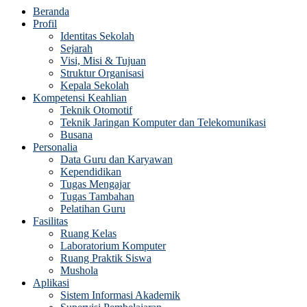
Beranda
Profil
Identitas Sekolah
Sejarah
Visi, Misi & Tujuan
Struktur Organisasi
Kepala Sekolah
Kompetensi Keahlian
Teknik Otomotif
Teknik Jaringan Komputer dan Telekomunikasi
Busana
Personalia
Data Guru dan Karyawan
Kependidikan
Tugas Mengajar
Tugas Tambahan
Pelatihan Guru
Fasilitas
Ruang Kelas
Laboratorium Komputer
Ruang Praktik Siswa
Mushola
Aplikasi
Sistem Informasi Akademik