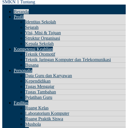
SMKN 1 Tuntang
Beranda
Profil
Identitas Sekolah
Sejarah
Visi, Misi & Tujuan
Struktur Organisasi
Kepala Sekolah
Kompetensi Keahlian
Teknik Otomotif
Teknik Jaringan Komputer dan Telekomunikasi
Busana
Personalia
Data Guru dan Karyawan
Kependidikan
Tugas Mengajar
Tugas Tambahan
Pelatihan Guru
Fasilitas
Ruang Kelas
Laboratorium Komputer
Ruang Praktik Siswa
Mushola