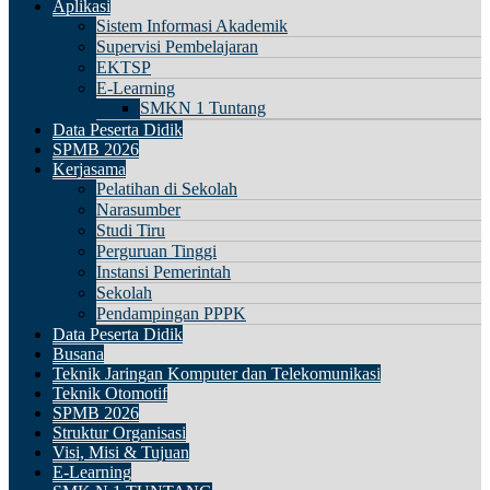
Aplikasi
Sistem Informasi Akademik
Supervisi Pembelajaran
EKTSP
E-Learning
SMKN 1 Tuntang
Data Peserta Didik
SPMB 2026
Kerjasama
Pelatihan di Sekolah
Narasumber
Studi Tiru
Perguruan Tinggi
Instansi Pemerintah
Sekolah
Pendampingan PPPK
Data Peserta Didik
Busana
Teknik Jaringan Komputer dan Telekomunikasi
Teknik Otomotif
SPMB 2026
Struktur Organisasi
Visi, Misi & Tujuan
E-Learning