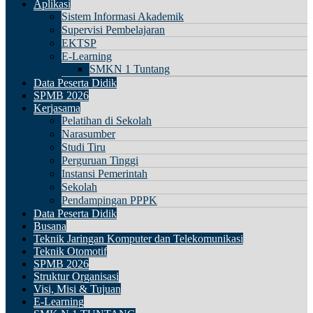
Aplikasi
Sistem Informasi Akademik
Supervisi Pembelajaran
EKTSP
E-Learning
SMKN 1 Tuntang
Data Peserta Didik
SPMB 2026
Kerjasama
Pelatihan di Sekolah
Narasumber
Studi Tiru
Perguruan Tinggi
Instansi Pemerintah
Sekolah
Pendampingan PPPK
Data Peserta Didik
Busana
Teknik Jaringan Komputer dan Telekomunikasi
Teknik Otomotif
SPMB 2026
Struktur Organisasi
Visi, Misi & Tujuan
E-Learning