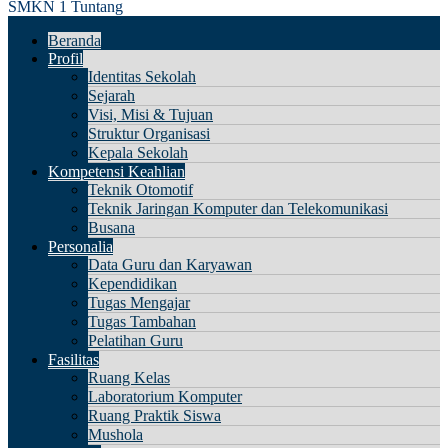
SMKN 1 Tuntang
Beranda
Profil
Identitas Sekolah
Sejarah
Visi, Misi & Tujuan
Struktur Organisasi
Kepala Sekolah
Kompetensi Keahlian
Teknik Otomotif
Teknik Jaringan Komputer dan Telekomunikasi
Busana
Personalia
Data Guru dan Karyawan
Kependidikan
Tugas Mengajar
Tugas Tambahan
Pelatihan Guru
Fasilitas
Ruang Kelas
Laboratorium Komputer
Ruang Praktik Siswa
Mushola