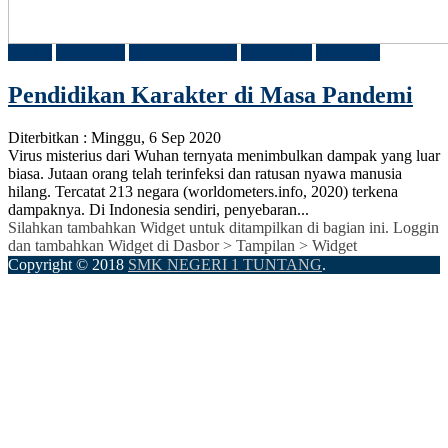
Artikel
Kesiswaan
Lawan Covid-19
Pendidikan
Teknologi
Pendidikan Karakter di Masa Pandemi
Diterbitkan :
Minggu, 6 Sep 2020
Virus misterius dari Wuhan ternyata menimbulkan dampak yang luar
biasa. Jutaan orang telah terinfeksi dan ratusan nyawa manusia
hilang. Tercatat 213 negara (worldometers.info, 2020) terkena
dampaknya. Di Indonesia sendiri, penyebaran...
Silahkan tambahkan Widget untuk ditampilkan di bagian ini. Loggin
dan tambahkan Widget di Dasbor > Tampilan > Widget
Copyright © 2018
SMK NEGERI 1 TUNTANG
.