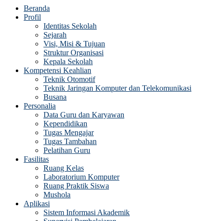
Beranda
Profil
Identitas Sekolah
Sejarah
Visi, Misi & Tujuan
Struktur Organisasi
Kepala Sekolah
Kompetensi Keahlian
Teknik Otomotif
Teknik Jaringan Komputer dan Telekomunikasi
Busana
Personalia
Data Guru dan Karyawan
Kependidikan
Tugas Mengajar
Tugas Tambahan
Pelatihan Guru
Fasilitas
Ruang Kelas
Laboratorium Komputer
Ruang Praktik Siswa
Mushola
Aplikasi
Sistem Informasi Akademik