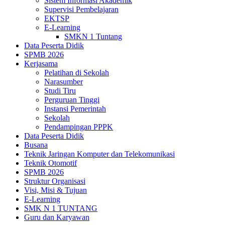
Sistem Informasi Akademik
Supervisi Pembelajaran
EKTSP
E-Learning
SMKN 1 Tuntang
Data Peserta Didik
SPMB 2026
Kerjasama
Pelatihan di Sekolah
Narasumber
Studi Tiru
Perguruan Tinggi
Instansi Pemerintah
Sekolah
Pendampingan PPPK
Data Peserta Didik
Busana
Teknik Jaringan Komputer dan Telekomunikasi
Teknik Otomotif
SPMB 2026
Struktur Organisasi
Visi, Misi & Tujuan
E-Learning
SMK N 1 TUNTANG
Guru dan Karyawan