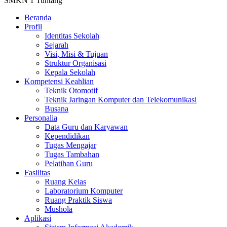
SMKN 1 Tuntang
Beranda
Profil
Identitas Sekolah
Sejarah
Visi, Misi & Tujuan
Struktur Organisasi
Kepala Sekolah
Kompetensi Keahlian
Teknik Otomotif
Teknik Jaringan Komputer dan Telekomunikasi
Busana
Personalia
Data Guru dan Karyawan
Kependidikan
Tugas Mengajar
Tugas Tambahan
Pelatihan Guru
Fasilitas
Ruang Kelas
Laboratorium Komputer
Ruang Praktik Siswa
Mushola
Aplikasi