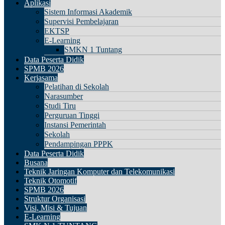
Aplikasi
Sistem Informasi Akademik
Supervisi Pembelajaran
EKTSP
E-Learning
SMKN 1 Tuntang
Data Peserta Didik
SPMB 2026
Kerjasama
Pelatihan di Sekolah
Narasumber
Studi Tiru
Perguruan Tinggi
Instansi Pemerintah
Sekolah
Pendampingan PPPK
Data Peserta Didik
Busana
Teknik Jaringan Komputer dan Telekomunikasi
Teknik Otomotif
SPMB 2026
Struktur Organisasi
Visi, Misi & Tujuan
E-Learning