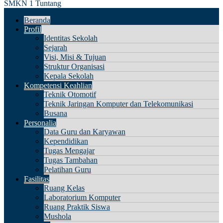
SMKN 1 Tuntang
Beranda
Profil
Identitas Sekolah
Sejarah
Visi, Misi & Tujuan
Struktur Organisasi
Kepala Sekolah
Kompetensi Keahlian
Teknik Otomotif
Teknik Jaringan Komputer dan Telekomunikasi
Busana
Personalia
Data Guru dan Karyawan
Kependidikan
Tugas Mengajar
Tugas Tambahan
Pelatihan Guru
Fasilitas
Ruang Kelas
Laboratorium Komputer
Ruang Praktik Siswa
Mushola