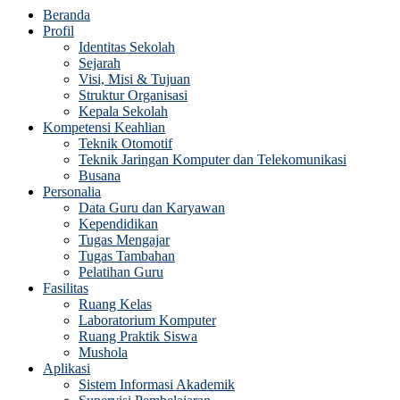
Beranda
Profil
Identitas Sekolah
Sejarah
Visi, Misi & Tujuan
Struktur Organisasi
Kepala Sekolah
Kompetensi Keahlian
Teknik Otomotif
Teknik Jaringan Komputer dan Telekomunikasi
Busana
Personalia
Data Guru dan Karyawan
Kependidikan
Tugas Mengajar
Tugas Tambahan
Pelatihan Guru
Fasilitas
Ruang Kelas
Laboratorium Komputer
Ruang Praktik Siswa
Mushola
Aplikasi
Sistem Informasi Akademik