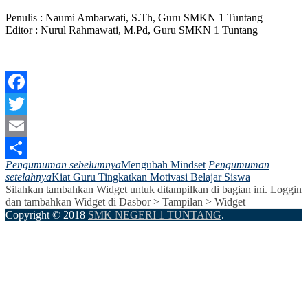
Penulis : Naumi Ambarwati, S.Th, Guru SMKN 1 Tuntang
Editor : Nurul Rahmawati, M.Pd, Guru SMKN 1 Tuntang
Facebook
Twitter
Email
Pengumuman sebelumnya
Mengubah Mindset
Pengumuman
Share
setelahnya
Kiat Guru Tingkatkan Motivasi Belajar Siswa
Silahkan tambahkan Widget untuk ditampilkan di bagian ini. Loggin
dan tambahkan Widget di Dasbor > Tampilan > Widget
Copyright © 2018
SMK NEGERI 1 TUNTANG
.