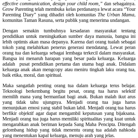
effective communication, design your child room,”
dan sebagainya.
Grow Parenting telah membuka kelas perdananya lewat acara “Your
Parenting Diary” yang dihadiri oleh komunitas
The Urban Mama
,
komunitas Taman Rasuna, serta publik yang menerima undangan.
Dengan semakin tumbuhnya kesadaran masyarakat tentang
pendidikan untuk meningkatkan sumber daya manusia, bangsa ini
lebih optimis akan masa depanya. Karena dari orang tualah sebagai
tokoh yang melahirkan penerus generasi mendatang. Lewat peran
orang tua dan keluarga sebagai lembaga terkecil dalam masyarakat.
Bangsa ini menaruh harapan yang besar pada keluarga. Keluarga
adalah pusat pendidikan pertama dan utama bagi anak. Didalam
keluarga anak akan mengcopy atau meniru tingkah laku orang tua,
baik etika, moral, dan spiritual.
Maka sangatlah penting orang tua dalam keluarga terus belajar.
Teknologi berkembang begitu pesat, orang tua harus selektif
memilih mana yang bermanfaat bagi anak. Bukan malah ikut arus
yang tidak tahu ujungnya. Menjadi orang tua juga harus
menunjukan emosi yang stabil bukan labil. Menjadi orang tua harus
berfikir objektif agar dapat mengambil keputusan yang bijaksana.
Menjadi orang tua juga harus memiliki spiritualitas yang kuat untuk
mengarahkan anak beriman kepada Sang Maha Pencipta. Ditengah
gelombang hidup yang tidak menentu orang tua adalah nahkoda
yang menentukan kapal keluarga, menuju arah yang jelas.