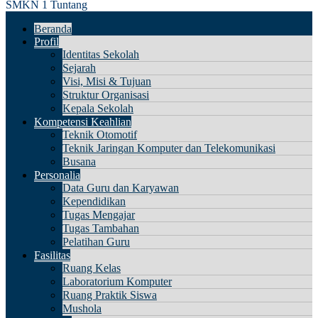
SMKN 1 Tuntang
Beranda
Profil
Identitas Sekolah
Sejarah
Visi, Misi & Tujuan
Struktur Organisasi
Kepala Sekolah
Kompetensi Keahlian
Teknik Otomotif
Teknik Jaringan Komputer dan Telekomunikasi
Busana
Personalia
Data Guru dan Karyawan
Kependidikan
Tugas Mengajar
Tugas Tambahan
Pelatihan Guru
Fasilitas
Ruang Kelas
Laboratorium Komputer
Ruang Praktik Siswa
Mushola