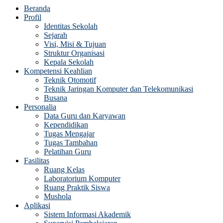
Beranda
Profil
Identitas Sekolah
Sejarah
Visi, Misi & Tujuan
Struktur Organisasi
Kepala Sekolah
Kompetensi Keahlian
Teknik Otomotif
Teknik Jaringan Komputer dan Telekomunikasi
Busana
Personalia
Data Guru dan Karyawan
Kependidikan
Tugas Mengajar
Tugas Tambahan
Pelatihan Guru
Fasilitas
Ruang Kelas
Laboratorium Komputer
Ruang Praktik Siswa
Mushola
Aplikasi
Sistem Informasi Akademik