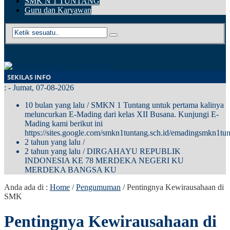
SMK N 1 TUNTANG
Guru dan Karyawan
SEKILAS INFO
:
- Jumat, 07-08-2026
10 bulan yang lalu
/ SMKN 1 Tuntang untuk pertama kalinya
meluncurkan E-Mading dari kelas XII Busana. Kunjungi E-
Mading kami berikut ini
https://sites.google.com/smkn1tuntang.sch.id/emadingsmkn1tun
2 tahun yang lalu
/
2 tahun yang lalu
/ DIRGAHAYU REPUBLIK
INDONESIA KE 78 MERDEKA NEGERI KU
MERDEKA BANGSA KU
Anda ada di :
Home
/
Pengumuman
/
Pentingnya Kewirausahaan di
SMK
Pentingnya Kewirausahaan di