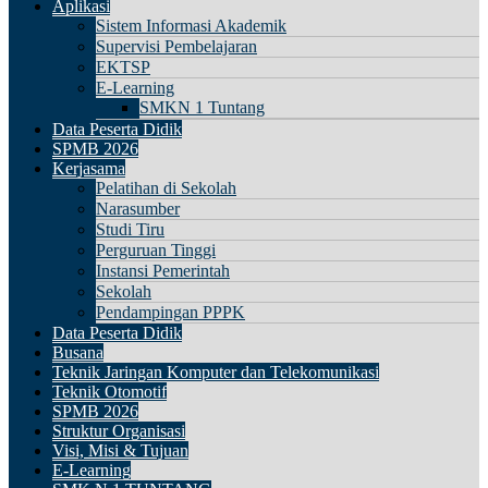
Aplikasi
Sistem Informasi Akademik
Supervisi Pembelajaran
EKTSP
E-Learning
SMKN 1 Tuntang
Data Peserta Didik
SPMB 2026
Kerjasama
Pelatihan di Sekolah
Narasumber
Studi Tiru
Perguruan Tinggi
Instansi Pemerintah
Sekolah
Pendampingan PPPK
Data Peserta Didik
Busana
Teknik Jaringan Komputer dan Telekomunikasi
Teknik Otomotif
SPMB 2026
Struktur Organisasi
Visi, Misi & Tujuan
E-Learning