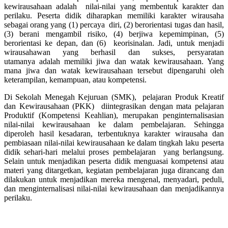
kewirausahaan adalah nilai-nilai yang membentuk karakter dan
perilaku. Peserta didik diharapkan memiliki karakter wirausaha
sebagai orang yang (1) percaya diri, (2) berorientasi tugas dan hasil,
(3) berani mengambil risiko, (4) berjiwa kepemimpinan, (5)
berorientasi ke depan, dan (6) keorisinalan. Jadi, untuk menjadi
wirausahawan yang berhasil dan sukses, persyaratan
utamanya adalah memiliki jiwa dan watak kewirausahaan. Yang
mana jiwa dan watak kewirausahaan tersebut dipengaruhi oleh
keterampilan, kemampuan, atau kompetensi.
Di Sekolah Menegah Kejuruan (SMK), pelajaran Produk Kreatif
dan Kewirausahaan (PKK) diintegrasikan dengan mata pelajaran
Produktif (Kompetensi Keahlian), merupakan penginternalisasian
nilai-nilai kewirausahaan ke dalam pembelajaran. Sehingga
diperoleh hasil kesadaran, terbentuknya karakter wirausaha dan
pembiasaan nilai-nilai kewirausahaan ke dalam tingkah laku peserta
didik sehari-hari melalui proses pembelajaran yang berlangsung.
Selain untuk menjadikan peserta didik menguasai kompetensi atau
materi yang ditargetkan, kegiatan pembelajaran juga dirancang dan
dilakukan untuk menjadikan mereka mengenal, menyadari, peduli,
dan menginternalisasi nilai-nilai kewirausahaan dan menjadikannya
perilaku.