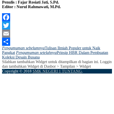
Penulis : Fajar Rosiati Jati, S.Pd.
Editor : Nurul Rahmawati, M.Pd.
Facebook
Twitter
Email
Pengumuman sebelumnya
Tulisan Ilmiah Populer untuk Naik
Share
Pangkat
Pengumuman setelahnya
Prinsip HBR Dalam Pembuatan
Koleksi Desain Busana
Silahkan tambahkan Widget untuk ditampilkan di bagian ini. Loggin
dan tambahkan Widget di Dasbor > Tampilan > Widget
Copyright © 2018
SMK NEGERI 1 TUNTANG
.