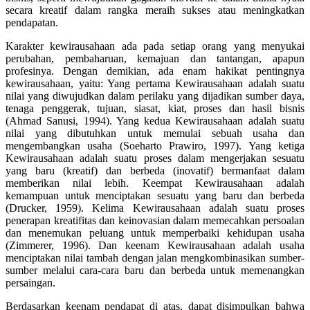
secara kreatif dalam rangka meraih sukses atau meningkatkan
pendapatan.
Karakter kewirausahaan ada pada setiap orang yang menyukai
perubahan, pembaharuan, kemajuan dan tantangan, apapun
profesinya. Dengan demikian, ada enam hakikat pentingnya
kewirausahaan, yaitu: Yang pertama Kewirausahaan adalah suatu
nilai yang diwujudkan dalam perilaku yang dijadikan sumber daya,
tenaga penggerak, tujuan, siasat, kiat, proses dan hasil bisnis
(Ahmad Sanusi, 1994). Yang kedua Kewirausahaan adalah suatu
nilai yang dibutuhkan untuk memulai sebuah usaha dan
mengembangkan usaha (Soeharto Prawiro, 1997). Yang ketiga
Kewirausahaan adalah suatu proses dalam mengerjakan sesuatu
yang baru (kreatif) dan berbeda (inovatif) bermanfaat dalam
memberikan nilai lebih. Keempat Kewirausahaan adalah
kemampuan untuk menciptakan sesuatu yang baru dan berbeda
(Drucker, 1959). Kelima Kewirausahaan adalah suatu proses
penerapan kreatifitas dan keinovasian dalam memecahkan persoalan
dan menemukan peluang untuk memperbaiki kehidupan usaha
(Zimmerer, 1996). Dan keenam Kewirausahaan adalah usaha
menciptakan nilai tambah dengan jalan mengkombinasikan sumber-
sumber melalui cara-cara baru dan berbeda untuk memenangkan
persaingan.
Berdasarkan keenam pendapat di atas, dapat disimpulkan bahwa