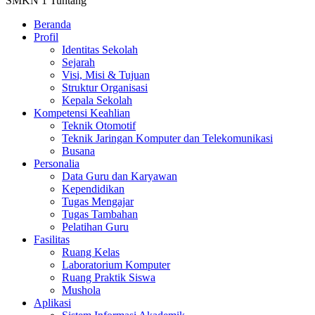
SMKN 1 Tuntang
Beranda
Profil
Identitas Sekolah
Sejarah
Visi, Misi & Tujuan
Struktur Organisasi
Kepala Sekolah
Kompetensi Keahlian
Teknik Otomotif
Teknik Jaringan Komputer dan Telekomunikasi
Busana
Personalia
Data Guru dan Karyawan
Kependidikan
Tugas Mengajar
Tugas Tambahan
Pelatihan Guru
Fasilitas
Ruang Kelas
Laboratorium Komputer
Ruang Praktik Siswa
Mushola
Aplikasi