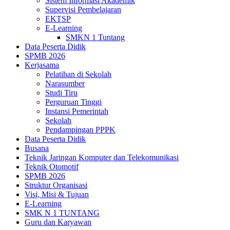
Sistem Informasi Akademik
Supervisi Pembelajaran
EKTSP
E-Learning
SMKN 1 Tuntang
Data Peserta Didik
SPMB 2026
Kerjasama
Pelatihan di Sekolah
Narasumber
Studi Tiru
Perguruan Tinggi
Instansi Pemerintah
Sekolah
Pendampingan PPPK
Data Peserta Didik
Busana
Teknik Jaringan Komputer dan Telekomunikasi
Teknik Otomotif
SPMB 2026
Struktur Organisasi
Visi, Misi & Tujuan
E-Learning
SMK N 1 TUNTANG
Guru dan Karyawan