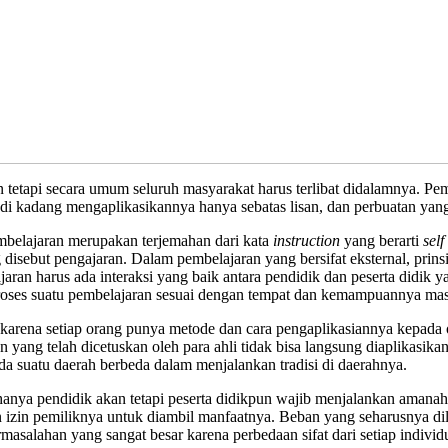
tapi secara umum seluruh masyarakat harus terlibat didalamnya. Pembel
badi kadang mengaplikasikannya hanya sebatas lisan, dan perbuatan ya
embelajaran merupakan terjemahan dari kata
instruction
yang berarti
self
g disebut pengajaran. Dalam pembelajaran yang bersifat eksternal, prins
ran harus ada interaksi yang baik antara pendidik dan peserta didik y
 proses suatu pembelajaran sesuai dengan tempat dan kemampuannya ma
karena setiap orang punya metode dan cara pengaplikasiannya kepada 
ang telah dicetuskan oleh para ahli tidak bisa langsung diaplikasikan
ada suatu daerah berbeda dalam menjalankan tradisi di daerahnya.
nya pendidik akan tetapi peserta didikpun wajib menjalankan amanah 
an izin pemiliknya untuk diambil manfaatnya. Beban yang seharusnya 
rmasalahan yang sangat besar karena perbedaan sifat dari setiap individ