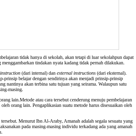
ajaran tidak hanya di sekolah, akan tetapi di luar sekolahpun dapat
ng menggambarkan tindakan nyata kadang tidak pernah dilakukan.
 instruction
(dari internal) dan
external instructions
(dari eksternal).
ip-prinsip belajar dengan sendirinya akan menjadi prinsip-prinsip
ang nantinya akan terbina satu tujuan yang seirama. Walaupun satu
sing-masing.
orang lain.Metode atau cara tersebut cenderung menuju pembelajaran
 oleh orang lain. Pengaplikasian suatu metode harus disesuaikan oleh
tersebut. Menurut Ibn Al-Araby, Amanah adalah segala sesuatu yang
dilaksanakan pada masing-masing individu terkadang ada yang amanah
u.