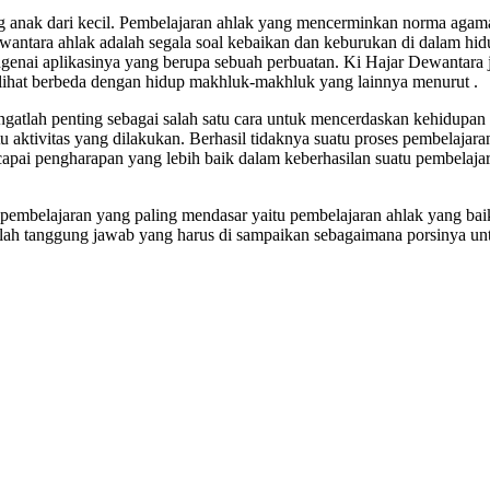
ng anak dari kecil. Pembelajaran ahlak yang mencerminkan norma agama
wantara ahlak adalah segala soal kebaikan dan keburukan di dalam h
genai aplikasinya yang berupa sebuah perbuatan. Ki Hajar Dewantara j
erlihat berbeda dengan hidup makhluk-makhluk yang lainnya menurut .
sangatlah penting sebagai salah satu cara untuk mencerdaskan kehidup
u aktivitas yang dilakukan. Berhasil tidaknya suatu proses pembelajara
capai pengharapan yang lebih baik dalam keberhasilan suatu pembelaja
i pembelajaran yang paling mendasar yaitu pembelajaran ahlak yang ba
alah tanggung jawab yang harus di sampaikan sebagaimana porsinya u