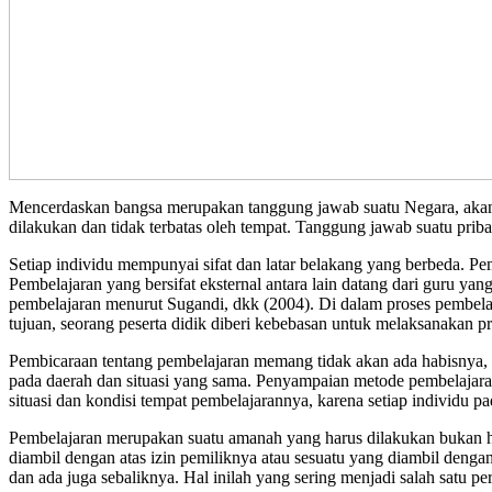
Mencerdaskan bangsa merupakan tanggung jawab suatu Negara, akan te
dilakukan dan tidak terbatas oleh tempat. Tanggung jawab suatu pri
Setiap individu mempunyai sifat dan latar belakang yang berbeda. P
Pembelajaran yang bersifat eksternal antara lain datang dari guru yan
pembelajaran menurut Sugandi, dkk (2004). Di dalam proses pembelaja
tujuan, seorang peserta didik diberi kebebasan untuk melaksanakan
Pembicaraan tentang pembelajaran memang tidak akan ada habisnya, 
pada daerah dan situasi yang sama. Penyampaian metode pembelajaran y
situasi dan kondisi tempat pembelajarannya, karena setiap individu p
Pembelajaran merupakan suatu amanah yang harus dilakukan bukan ha
diambil dengan atas izin pemiliknya atau sesuatu yang diambil deng
dan ada juga sebaliknya. Hal inilah yang sering menjadi salah satu pe