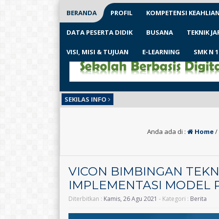
BERANDA
PROFIL
KOMPETENSI KEAHLIA
DATA PESERTA DIDIK
BUSANA
TEKNIK J
VISI, MISI & TUJUAN
E-LEARNING
SMK N 
SEKILAS INFO
Anda ada di :
Home
/
VICON BIMBINGAN TEK
IMPLEMENTASI MODEL 
Diterbitkan :
Kamis, 26 Agu 2021
- Kategori :
Berita