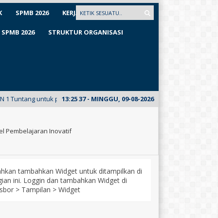
K
SPMB 2026
KERJASAMA
SPMB 2026
STRUKTUR ORGANISASI
ang untuk pertama kalinya meluncurkan E-Mading dari kelas XII Busana. K
13
:
25
38
- MINGGU, 09-08-2026
l Pembelajaran Inovatif
lahkan tambahkan Widget untuk ditampilkan di
ian ini. Loggin dan tambahkan Widget di
sbor > Tampilan > Widget