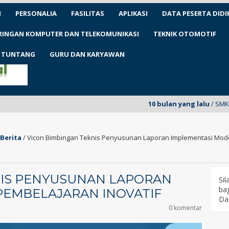
N
PERSONALIA
FASILITAS
APLIKASI
DATA PESERTA DIDI
ARINGAN KOMPUTER DAN TELEKOMUNIKASI
TEKNIK OTOMOTIF
1 TUNTANG
GURU DAN KARYAWAN
10 bulan yang lalu
/ SMKN 1 Tunt
Berita
/
Vicon Bimbingan Teknis Penyusunan Laporan Implementasi Mode
NIS PENYUSUNAN LAPORAN
Si
bag
PEMBELAJARAN INOVATIF
Da
0 komentar