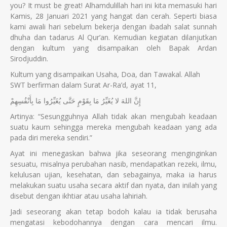
you? It must be great! Alhamdulillah hari ini kita memasuki hari
Kamis, 28 Januari 2021 yang hangat dan cerah. Seperti biasa
kami awali hari sebelum bekerja dengan ibadah salat sunnah
dhuha dan tadarus Al Qur’an. Kemudian kegiatan dilanjutkan
dengan kultum yang disampaikan oleh Bapak Ardan
Sirodjuddin.
Kultum yang disampaikan Usaha, Doa, dan Tawakal. Allah
SWT berfirman dalam Surat Ar-Ra’d, ayat 11,
إِنَّ اللهَ لا يُغَيِّرُ مَا بِقَوْمٍ حَتَّى يُغَيِّرُوا مَا بِأَنْفُسِهِمْ
Artinya: “Sesungguhnya Allah tidak akan mengubah keadaan
suatu kaum sehingga mereka mengubah keadaan yang ada
pada diri mereka sendiri.”
Ayat ini menegaskan bahwa jika seseorang menginginkan
sesuatu, misalnya perubahan nasib, mendapatkan rezeki, ilmu,
kelulusan ujian, kesehatan, dan sebagainya, maka ia harus
melakukan suatu usaha secara aktif dan nyata, dan inilah yang
disebut dengan ikhtiar atau usaha lahiriah.
Jadi seseorang akan tetap bodoh kalau ia tidak berusaha
mengatasi kebodohannya dengan cara mencari ilmu.