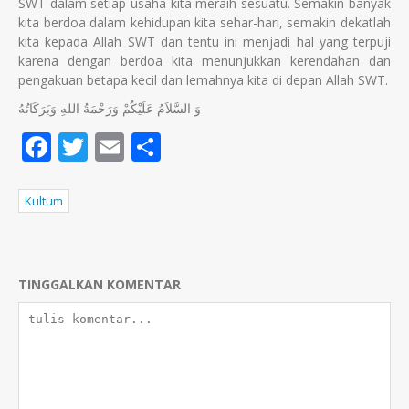
SWT dalam setiap usaha kita meraih sesuatu. Semakin banyak
kita berdoa dalam kehidupan kita sehar-hari, semakin dekatlah
kita kepada Allah SWT dan tentu ini menjadi hal yang terpuji
karena dengan berdoa kita menunjukkan kerendahan dan
pengakuan betapa kecil dan lemahnya kita di depan Allah SWT.
وَ السَّلاَمُ عَلَيْكُمْ وَرَحْمَةُ اللهِ وَبَرَكَاتُهُ
Facebook
Twitter
Email
Share
Kultum
TINGGALKAN KOMENTAR