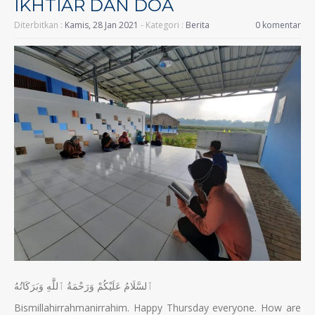
IKHTIAR DAN DOA
Diterbitkan :
Kamis, 28 Jan 2021
- Kategori :
Berita
0 komentar
ٱلسَّلَامُ عَلَيْكُمْ وَرَحْمَةُ ٱللَّٰهِ وَبَرَكَاتُهُ
Bismillahirrahmanirrahim. Happy Thursday everyone. How are