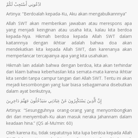
ادْعُونِي أَسْتَجِبْ لَكُمْ
Artinya: “Berdoalah kepada-Ku, Aku akan mengabulkannnya”
Allah SWT akan memberikan jawaban atau merespons apa
yang menjadi keinginan atau usaha kita, kalau kita berdoa
kepada-Nya. Hikmah berdoa kepada Allah SWT dalam
kaitannnya dengan ikhtiar adalah bahwa doa akan
mendekatkan kita kepada Allah SWT, dan karenanya akan
memperlancar tercapainya apa yang kita usahakan.
Hikmah lain adalah bahwa dengan berdoa, kita akan terhindar
dari klaim bahwa keberhasilan kita semata-mata karena ikhtiar
kita sendiri tanpa campur tangan dari Allah SWT. Tentu ini akan
mejadi kesombongan yang luar biasa sebagaimana disebutkan
dalam ayat berikutnya,
إِنَّ الَّذِينَ يَسْتَكْبِرُونَ عَنْ عِبَادَتِي سَيَدْخُلُونَ جَهَنَّمَ دَاخِرِينَ
Artinya: “Sesungguhnya orang-orang yang menyombongkan
diri dari menyembah-Ku akan masuk neraka Jahannam dalam
keadaan hina.” (QS al-Mu’min: 60)
Oleh karena itu, tidak sepatutnya kita lupa berdoa kepada Allah