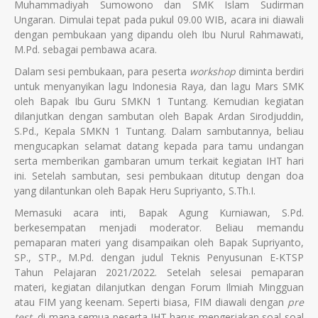
Muhammadiyah Sumowono dan SMK Islam Sudirman
Ungaran. Dimulai tepat pada pukul 09.00 WIB, acara ini diawali
dengan pembukaan yang dipandu oleh Ibu Nurul Rahmawati,
M.Pd. sebagai pembawa acara.
Dalam sesi pembukaan, para peserta
workshop
diminta berdiri
untuk menyanyikan lagu Indonesia Raya
,
dan lagu Mars SMK
oleh Bapak Ibu Guru SMKN 1 Tuntang. Kemudian kegiatan
dilanjutkan dengan sambutan oleh Bapak Ardan Sirodjuddin,
S.Pd., Kepala SMKN 1 Tuntang. Dalam sambutannya, beliau
mengucapkan selamat datang kepada para tamu undangan
serta memberikan gambaran umum terkait kegiatan IHT hari
ini. Setelah sambutan, sesi pembukaan ditutup dengan doa
yang dilantunkan oleh Bapak Heru Supriyanto, S.Th.I.
Memasuki acara inti, Bapak Agung Kurniawan, S.Pd.
berkesempatan menjadi moderator. Beliau memandu
pemaparan materi yang disampaikan oleh Bapak Supriyanto,
SP., STP., M.Pd. dengan judul Teknis Penyusunan E-KTSP
Tahun Pelajaran 2021/2022. Setelah selesai pemaparan
materi, kegiatan dilanjutkan dengan Forum Ilmiah Mingguan
atau FIM yang keenam. Seperti biasa, FIM diawali dengan
pre
test
, di mana semua peserta IHT harus mengerjakan soal-soal