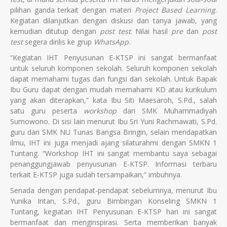
pilihan ganda terkait dengan materi
Project Based Learning
.
Kegiatan dilanjutkan dengan diskusi dan tanya jawab, yang
kemudian ditutup dengan
post test
. Nilai hasil
pre
dan
post
test
segera dirilis ke grup
WhatsApp
.
“Kegiatan IHT Penyusunan E-KTSP ini sangat bermanfaat
untuk seluruh komponen sekolah. Seluruh komponen sekolah
dapat memahami tugas dan fungsi dari sekolah. Untuk Bapak
Ibu Guru dapat dengan mudah memahami KD atau kurikulum
yang akan diterapkan,” kata Ibu Siti Maesaroh, S.Pd., salah
satu guru peserta
workshop
dari SMK Muhammadiyah
Sumowono. Di sisi lain menurut Ibu Sri Yuni Rachmawati, S.Pd.
guru dari SMK NU Tunas Bangsa Bringin, selain mendapatkan
ilmu, IHT ini juga menjadi ajang silaturahmi dengan SMKN 1
Tuntang. “Workshop IHT ini sangat membantu saya sebagai
penanggungjawab penyusunan E-KTSP. Informasi terbaru
terkait E-KTSP juga sudah tersampaikan,” imbuhnya.
Senada dengan pendapat-pendapat sebelumnya, menurut Ibu
Yunika Intan, S.Pd., guru Bimbingan Konseling SMKN 1
Tuntang, kegiatan IHT Penyusunan E-KTSP hari ini sangat
bermanfaat dan menginspirasi. Serta memberikan banyak