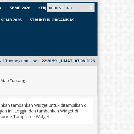
K
SPMB 2026
KERJASAMA
SPMB 2026
STRUKTUR ORGANISASI
untuk pertama kalinya meluncurkan E-Mading dari kelas XII Busana. Kunj
22
:
20
59
- JUMAT, 07-08-2026
 Atap Tuntang
lahkan tambahkan Widget untuk ditampilkan di
ian ini. Loggin dan tambahkan Widget di
sbor > Tampilan > Widget