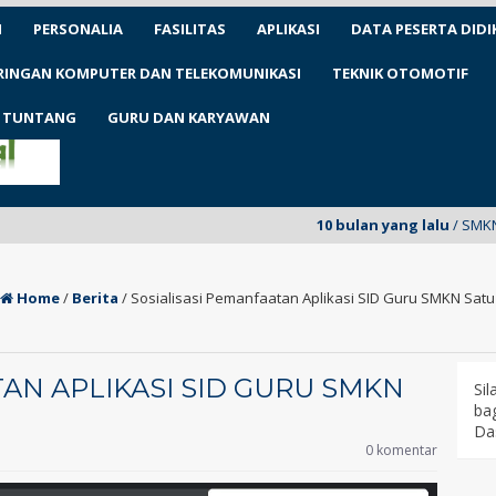
N
PERSONALIA
FASILITAS
APLIKASI
DATA PESERTA DIDI
ARINGAN KOMPUTER DAN TELEKOMUNIKASI
TEKNIK OTOMOTIF
1 TUNTANG
GURU DAN KARYAWAN
10 bulan yang lalu
/ SMKN 1 Tuntang 
Home
/
Berita
/
Sosialisasi Pemanfaatan Aplikasi SID Guru SMKN Satu
AN APLIKASI SID GURU SMKN
Si
bag
Da
0 komentar