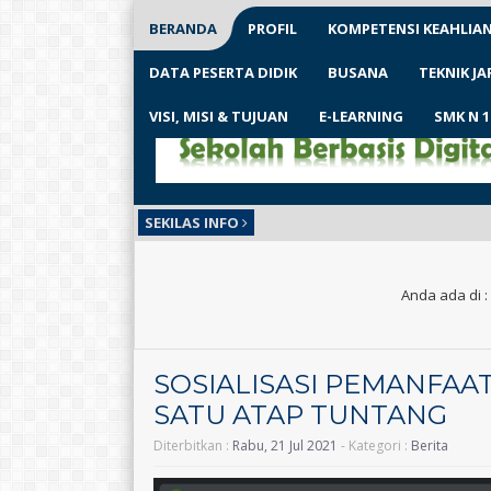
BERANDA
PROFIL
KOMPETENSI KEAHLIA
DATA PESERTA DIDIK
BUSANA
TEKNIK J
VISI, MISI & TUJUAN
E-LEARNING
SMK N 
SEKILAS INFO
Anda ada di :
SOSIALISASI PEMANFAAT
SATU ATAP TUNTANG
Diterbitkan :
Rabu, 21 Jul 2021
- Kategori :
Berita