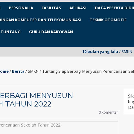
N
PERSONALIA
FASILITAS
APLIKASI
DATA PESERTA DIDI
ARINGAN KOMPUTER DAN TELEKOMUNIKASI
TEKNIK OTOMOTIF
1 TUNTANG
GURU DAN KARYAWAN
10 bulan yang lalu
/ SMKN 1 Tuntang untu
ome
/
Berita
/
SMKN 1 Tuntang Siap Berbagi Menyusun Perencanaan Se
BERBAGI MENYUSUN
Si
bag
 TAHUN 2022
Da
0 komentar