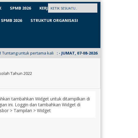
K
SPMB 2026
KERJASAMA
SPMB 2026
STRUKTUR ORGANISASI
k pertama kalinya meluncurkan E-Mading dari kelas XII Busana. Kunjungi
:
- JUMAT, 07-08-2026
kolah Tahun 2022
lahkan tambahkan Widget untuk ditampilkan di
ian ini. Loggin dan tambahkan Widget di
sbor > Tampilan > Widget