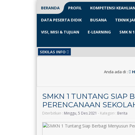
BERANDA
PROFIL
KOMPETENSI KEAHLIA
DATA PESERTA DIDIK
BUSANA
TEKNIK J
VISI, MISI & TUJUAN
E-LEARNING
SMK N 
SEKILAS INFO
Anda ada di :
H
SMKN 1 TUNTANG SIAP 
PERENCANAAN SEKOLAH
Diterbitkan :
Minggu, 5 Des 2021
- Kategori :
Berita