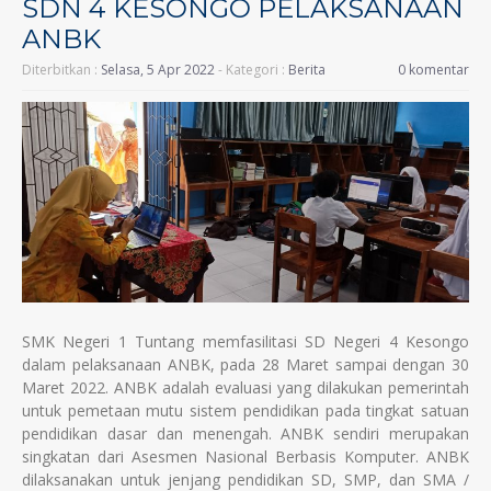
SDN 4 KESONGO PELAKSANAAN
ANBK
Diterbitkan :
Selasa, 5 Apr 2022
- Kategori :
Berita
0 komentar
SMK Negeri 1 Tuntang memfasilitasi SD Negeri 4 Kesongo
dalam pelaksanaan ANBK, pada 28 Maret sampai dengan 30
Maret 2022. ANBK adalah evaluasi yang dilakukan pemerintah
untuk pemetaan mutu sistem pendidikan pada tingkat satuan
pendidikan dasar dan menengah. ANBK sendiri merupakan
singkatan dari Asesmen Nasional Berbasis Komputer. ANBK
dilaksanakan untuk jenjang pendidikan SD, SMP, dan SMA /