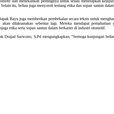
otomotif dan menekankan pentingnya untuk selalu menerapkan kejuju
. Selain itu, beliau juga menyoroti tentang etika dan sopan santun dala
n Bapak Bayu juga memberikan pembekalan secara teknis untuk menghad
kan dilaksanakan sebentar lagi. Mereka mendapat pemahaman yan
ga etika serta sopan santun dalam berkarier di industri otomotif.
k Drajad Sarwono, S.Pd mengungkapkan, “Semoga kunjungan beliau m