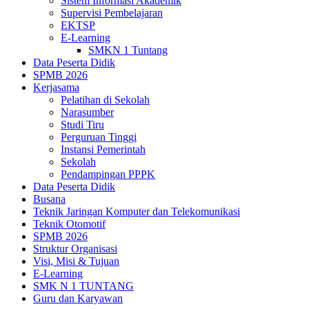
Sistem Informasi Akademik
Supervisi Pembelajaran
EKTSP
E-Learning
SMKN 1 Tuntang
Data Peserta Didik
SPMB 2026
Kerjasama
Pelatihan di Sekolah
Narasumber
Studi Tiru
Perguruan Tinggi
Instansi Pemerintah
Sekolah
Pendampingan PPPK
Data Peserta Didik
Busana
Teknik Jaringan Komputer dan Telekomunikasi
Teknik Otomotif
SPMB 2026
Struktur Organisasi
Visi, Misi & Tujuan
E-Learning
SMK N 1 TUNTANG
Guru dan Karyawan