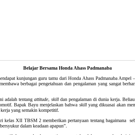
Belajar Bersama Honda Ahass Padmanaba
mendapat kunjungan guru tamu dari Honda Ahass Padmanaba Ampel – 
membawa berbagai pengetahuan dan pengalaman yang sangat berharga
ni adalah tentang
attitude
,
skill
dan pengalaman di dunia kerja. Beli
 otomotif. Bapak Bayu menjelaskan bahwa
skill
yang dikuasai akan memb
kerja yang semakin kompetitif.
dari kelas XII TBSM 2 memberikan pertanyaan tentang bagaimana sebe
lu bersyukur dalam keadaan apapun”.