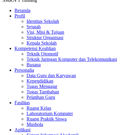
SMKN 1 Tuntang
Beranda
Profil
Identitas Sekolah
Sejarah
Visi, Misi & Tujuan
Struktur Organisasi
Kepala Sekolah
Kompetensi Keahlian
Teknik Otomotif
Teknik Jaringan Komputer dan Telekomunikasi
Busana
Personalia
Data Guru dan Karyawan
Kependidikan
Tugas Mengajar
Tugas Tambahan
Pelatihan Guru
Fasilitas
Ruang Kelas
Laboratorium Komputer
Ruang Praktik Siswa
Mushola
Aplikasi