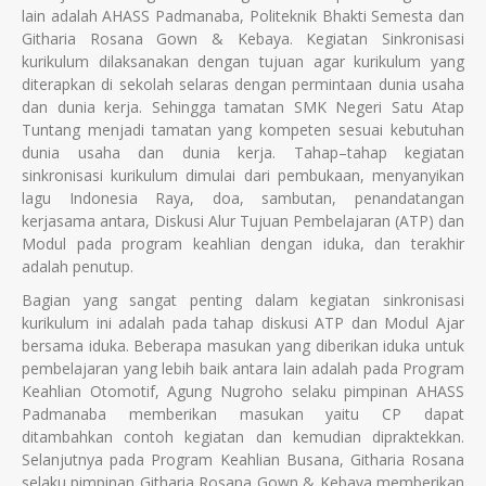
lain adalah AHASS Padmanaba, Politeknik Bhakti Semesta dan
Githaria Rosana Gown & Kebaya. Kegiatan Sinkronisasi
kurikulum dilaksanakan dengan tujuan agar kurikulum yang
diterapkan di sekolah selaras dengan permintaan dunia usaha
dan dunia kerja. Sehingga tamatan SMK Negeri Satu Atap
Tuntang menjadi tamatan yang kompeten sesuai kebutuhan
dunia usaha dan dunia kerja. Tahap–tahap kegiatan
sinkronisasi kurikulum dimulai dari pembukaan, menyanyikan
lagu Indonesia Raya, doa, sambutan, penandatangan
kerjasama antara, Diskusi Alur Tujuan Pembelajaran (ATP) dan
Modul pada program keahlian dengan iduka, dan terakhir
adalah penutup.
Bagian yang sangat penting dalam kegiatan sinkronisasi
kurikulum ini adalah pada tahap diskusi ATP dan Modul Ajar
bersama iduka. Beberapa masukan yang diberikan iduka untuk
pembelajaran yang lebih baik antara lain adalah pada Program
Keahlian Otomotif, Agung Nugroho selaku pimpinan AHASS
Padmanaba memberikan masukan yaitu CP dapat
ditambahkan contoh kegiatan dan kemudian dipraktekkan.
Selanjutnya pada Program Keahlian Busana, Githaria Rosana
selaku pimpinan Githaria Rosana Gown & Kebaya memberikan