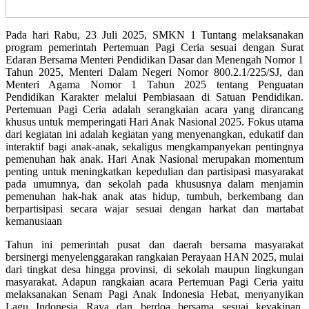
Pada hari Rabu, 23 Juli 2025, SMKN 1 Tuntang melaksanakan
program pemerintah Pertemuan Pagi Ceria sesuai dengan Surat
Edaran Bersama Menteri Pendidikan Dasar dan Menengah Nomor 1
Tahun 2025, Menteri Dalam Negeri Nomor 800.2.1/225/SJ, dan
Menteri Agama Nomor 1 Tahun 2025 tentang Penguatan
Pendidikan Karakter melalui Pembiasaan di Satuan Pendidikan.
Pertemuan Pagi Ceria adalah serangkaian acara yang dirancang
khusus untuk memperingati Hari Anak Nasional 2025. Fokus utama
dari kegiatan ini adalah kegiatan yang menyenangkan, edukatif dan
interaktif bagi anak-anak, sekaligus mengkampanyekan pentingnya
pemenuhan hak anak. Hari Anak Nasional merupakan momentum
penting untuk meningkatkan kepedulian dan partisipasi masyarakat
pada umumnya, dan sekolah pada khususnya dalam menjamin
pemenuhan hak-hak anak atas hidup, tumbuh, berkembang dan
berpartisipasi secara wajar sesuai dengan harkat dan martabat
kemanusiaan
Tahun ini pemerintah pusat dan daerah bersama masyarakat
bersinergi menyelenggarakan rangkaian Perayaan HAN 2025, mulai
dari tingkat desa hingga provinsi, di sekolah maupun lingkungan
masyarakat. Adapun rangkaian acara Pertemuan Pagi Ceria yaitu
melaksanakan Senam Pagi Anak Indonesia Hebat, menyanyikan
Lagu Indonesia Raya dan berdoa bersama sesuai keyakinan.