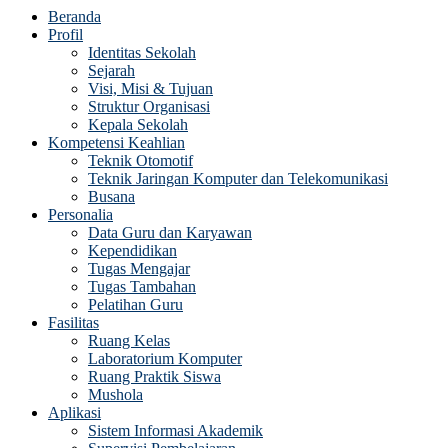
Beranda
Profil
Identitas Sekolah
Sejarah
Visi, Misi & Tujuan
Struktur Organisasi
Kepala Sekolah
Kompetensi Keahlian
Teknik Otomotif
Teknik Jaringan Komputer dan Telekomunikasi
Busana
Personalia
Data Guru dan Karyawan
Kependidikan
Tugas Mengajar
Tugas Tambahan
Pelatihan Guru
Fasilitas
Ruang Kelas
Laboratorium Komputer
Ruang Praktik Siswa
Mushola
Aplikasi
Sistem Informasi Akademik