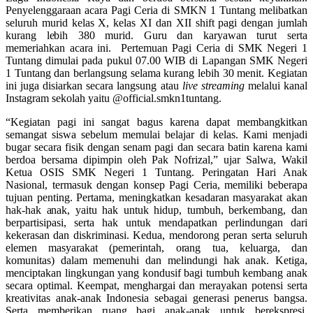
Penyelenggaraan acara Pagi Ceria di SMKN 1 Tuntang melibatkan
seluruh murid kelas X, kelas XI dan XII shift pagi dengan jumlah
kurang lebih 380 murid. Guru dan karyawan turut serta
memeriahkan acara ini. Pertemuan Pagi Ceria di SMK Negeri 1
Tuntang dimulai pada pukul 07.00 WIB di Lapangan SMK Negeri
1 Tuntang dan berlangsung selama kurang lebih 30 menit. Kegiatan
ini juga disiarkan secara langsung atau
live streaming
melalui kanal
Instagram sekolah yaitu @official.smkn1tuntang.
“Kegiatan pagi ini sangat bagus karena dapat membangkitkan
semangat siswa sebelum memulai belajar di kelas. Kami menjadi
bugar secara fisik dengan senam pagi dan secara batin karena kami
berdoa bersama dipimpin oleh Pak Nofrizal,” ujar Salwa, Wakil
Ketua OSIS SMK Negeri 1 Tuntang. Peringatan Hari Anak
Nasional, termasuk dengan konsep Pagi Ceria, memiliki beberapa
tujuan penting. Pertama, meningkatkan kesadaran masyarakat akan
hak-hak anak, yaitu hak untuk hidup, tumbuh, berkembang, dan
berpartisipasi, serta hak untuk mendapatkan perlindungan dari
kekerasan dan diskriminasi. Kedua, mendorong peran serta seluruh
elemen masyarakat (pemerintah, orang tua, keluarga, dan
komunitas) dalam memenuhi dan melindungi hak anak. Ketiga,
menciptakan lingkungan yang kondusif bagi tumbuh kembang anak
secara optimal. Keempat, menghargai dan merayakan potensi serta
kreativitas anak-anak Indonesia sebagai generasi penerus bangsa.
Serta memberikan ruang bagi anak-anak untuk berekspresi,