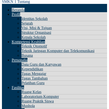
SMKN 1 Tuntang
Beranda
Profil
Identitas Sekolah
Sejarah
Visi, Misi & Tujuan
Struktur Organisasi
Kepala Sekolah
Kompetensi Keahlian
Teknik Otomotif
Teknik Jaringan Komputer dan Telekomunikasi
Busana
Personalia
Data Guru dan Karyawan
Kependidikan
Tugas Mengajar
Tugas Tambahan
Pelatihan Guru
Fasilitas
Ruang Kelas
Laboratorium Komputer
Ruang Praktik Siswa
Mushola