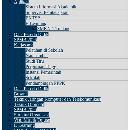
Aplikasi
Sistem Informasi Akademik
Supervisi Pembelajaran
EKTSP
E-Learning
SMKN 1 Tuntang
Data Peserta Didik
SPMB 2026
Kerjasama
Pelatihan di Sekolah
Narasumber
Studi Tiru
Perguruan Tinggi
Instansi Pemerintah
Sekolah
Pendampingan PPPK
Data Peserta Didik
Busana
Teknik Jaringan Komputer dan Telekomunikasi
Teknik Otomotif
SPMB 2026
Struktur Organisasi
Visi, Misi & Tujuan
E-Learning