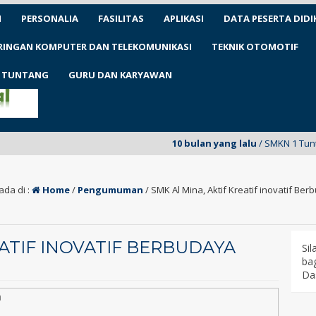
N
PERSONALIA
FASILITAS
APLIKASI
DATA PESERTA DIDI
ARINGAN KOMPUTER DAN TELEKOMUNIKASI
TEKNIK OTOMOTIF
1 TUNTANG
GURU DAN KARYAWAN
10 bulan yang lalu
/ SMKN 1 Tuntang untuk pe
ada di :
Home
/
Pengumuman
/
SMK Al Mina, Aktif Kreatif inovatif Be
EATIF INOVATIF BERBUDAYA
Si
bag
Da