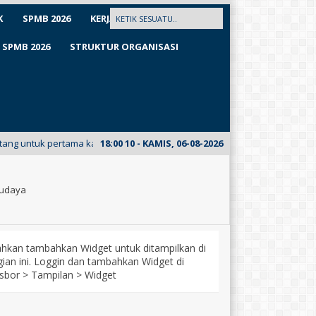
K
SPMB 2026
KERJASAMA
SPMB 2026
STRUKTUR ORGANISASI
rtama kalinya meluncurkan E-Mading dari kelas XII Busana. Kunjungi E-Ma
18
:
00
11
- KAMIS, 06-08-2026
rbudaya
lahkan tambahkan Widget untuk ditampilkan di
ian ini. Loggin dan tambahkan Widget di
sbor > Tampilan > Widget