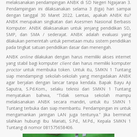
melaksanakan pendampingan ANBK di SD Negeri Ngajaran 3.
Pendampingan ini dilaksanakan selama 3 (tiga) hari sampai
dengan tanggal 30 Maret 2022. Lantas, apakah ANBK itu?
ANBK merupakan singkatan dari Asesmen Nasional Berbasis
Komputer. ANBK dilaksanakan untuk jenjang pendidikan SD,
SMP, dan SMA / sederajat. ANBK adalah evaluasi yang
dilakukan pemerintah untuk pemetaan mutu sistem pendidikan
pada tingkat satuan pendidikan dasar dan menengah.
ANBK
online
dilakukan dengan harus memiliki akses internet
yang stabil bagi komputer
client
dan harus memiliki komputer
proctor
untuk membuka token. Untuk itu, SMKN 1 Tuntang
siap mendampingi sekolah-sekolah yang mengadakan ANBK
agar berjalan dengan lancar tanpa kendala. Bapak Bayu Aji
Saputra, S.Pd.Kom., selaku teknisi dari SMKN 1 Tuntang
menyatakan bahwa, “Tidak semua sekolah mampu
melaksanakan ANBK secara mandiri, untuk itu SMKN 1
Tuntang terbuka dan siap membantu. Pendampingan ini untuk
mengamankan jaringan LAN juga tentunya.” Jika berminat
silahkan hubungi Ibu Mariati, S.Pd., M.Pd., Kepala SMKN 1
Tuntang di nomor 081575658406.