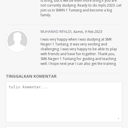
is tiring, but it will be even more tiring if you are
not currently studying. Ready to do mpls 2023. Let
join us in SMKN 1 Tuntang and become a big
family.
MUHAMAD RIFALDI
,
Kamis, 9 Feb 2023
I was very happy when I was studying at SMK
Negeri 1 Tuntang, it was very exciting and
challenging. I was very happy to be able to play
with friends and have fun together. Thank you,
SMK Negeri 1 Tuntang for guiding and teaching
well. I hope next year I can also get the training.
TINGGALKAN KOMENTAR