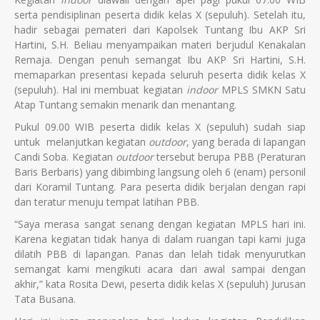
serta pendisiplinan peserta didik kelas X (sepuluh). Setelah itu,
hadir sebagai pemateri dari Kapolsek Tuntang Ibu AKP Sri
Hartini, S.H. Beliau menyampaikan materi berjudul Kenakalan
Remaja. Dengan penuh semangat Ibu AKP Sri Hartini, S.H.
memaparkan presentasi kepada seluruh peserta didik kelas X
(sepuluh). Hal ini membuat kegiatan
indoor
MPLS SMKN Satu
Atap Tuntang semakin menarik dan menantang.
Pukul 09.00 WIB peserta didik kelas X (sepuluh) sudah siap
untuk melanjutkan kegiatan
outdoor
, yang berada di lapangan
Candi Soba. Kegiatan
outdoor
tersebut berupa PBB (Peraturan
Baris Berbaris) yang dibimbing langsung oleh 6 (enam) personil
dari Koramil Tuntang. Para peserta didik berjalan dengan rapi
dan teratur menuju tempat latihan PBB.
“Saya merasa sangat senang dengan kegiatan MPLS hari ini.
Karena kegiatan tidak hanya di dalam ruangan tapi kami juga
dilatih PBB di lapangan. Panas dan lelah tidak menyurutkan
semangat kami mengikuti acara dari awal sampai dengan
akhir,” kata Rosita Dewi, peserta didik kelas X (sepuluh) Jurusan
Tata Busana.