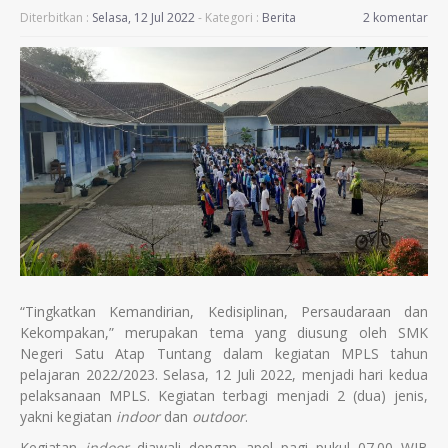
Diterbitkan :
Selasa, 12 Jul 2022
- Kategori :
Berita
2 komentar
“Tingkatkan Kemandirian, Kedisiplinan, Persaudaraan dan
Kekompakan,” merupakan tema yang diusung oleh SMK
Negeri Satu Atap Tuntang dalam kegiatan MPLS tahun
pelajaran 2022/2023. Selasa, 12 Juli 2022, menjadi hari kedua
pelaksanaan MPLS. Kegiatan terbagi menjadi 2 (dua) jenis,
yakni kegiatan
indoor
dan
outdoor
.
Kegiatan
indoor
diawali dengan apel pagi pukul 07.00 WIB