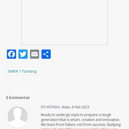
Facebook
Twitter
Email
Share
SMKN 1 Tuntang
2 komentar
EVI MONIKA
,
Rabu, 8 Feb 2023
Ready to undergo mpls to prepare a tough
generation that is smart, creative and innovative.
We learn from failure, not from success. Studying