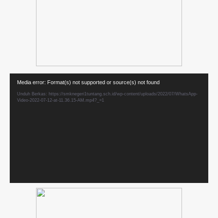
Pemutar
Media error: Format(s) not supported or source(s) not found
Video
Unduh Berkas: https://smknegeri1tuntang.sch.id/wp-content/uploads/2022/07/WhatsApp-
Video-2022-07-12-at-11.36.15-AM.mp4?_=1