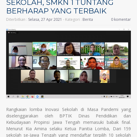
SEKOLAH, SMKN 1 TUNTANG
BERHARAP YANG TERBAIK
Diterbitkan :
Selasa, 27 Apr 2021
- Kategori :
Berita
0 komentar
Rangkaian lomba Inovasi Sekolah di Masa Pandemi yang
diselenggarakan oleh BPTIK Dinas Pendidikan dan
Kebudayaan Propinsi Jawa Tengah memasuki babak final.
Menurut Kia Amina selaku Ketua Panitia Lomba, Dari 159
sekolah se-Jawa Tengah yang mendaftar terpilih 10 sekolah