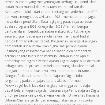
teman istirahat yang menyenangkan.Berbagai isu pendidikan
sudah mulai muncul dari Mas Menteri Pendidikan dan
Kebudayaan. Mulai dari edaran tentang penyederhanaan RPP
dan vonis menghapus UN tahun 2021 membuat ramai jagat
maya dunia pendidikan. Satu lagi yang patut saya apresiasi
adalah program BOS Kinerja dan BOS Afirmatif berupa
bantuan dalam bentuk peralatan elektronik untuk belajar
secara digital. Beberapa sekolah akan mendapat hadiah
berupa kiriman ratusan tablet. Program ini sebagai dukungan
pemerintah untuk melakukan digitalisasi pembelajaran.
Sesuatu yang kelihatannya baru disadari oleh pemerintah
setelah negara lain sudah memulai jauh-jauh hari.Apa itu
pembelajaran digital? Pembelajaran Digital dapat pula diartikan
sebagai sebuah proses pembelajaran yang dilakukan melalui
jaringan komputer, biasanya lewat internet atau intranet.
Dengan fasilitas internet, Pembelajaran Digital tidak
tergantung pada pengajar, karena akses informasi
(knowledge) lebih luas dan lengkap, sehingga pembelajar
dapat belajar kapan saja dan dimana saja.Pembelajaran Digital
untuk pertama kalinya diperkenalkan oleh Universitas Illinois di
Urbana-Champaign dengan menggunakan sistem instruksi