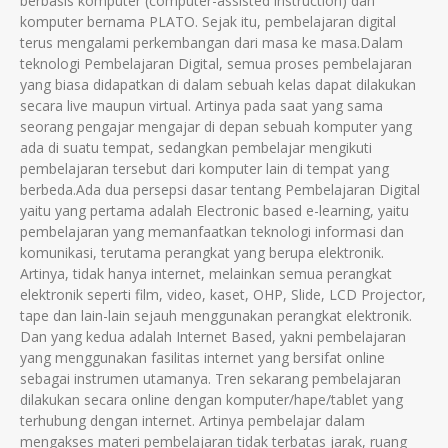
berbasis komputer (computer-assisted instruction) dan
komputer bernama PLATO. Sejak itu, pembelajaran digital
terus mengalami perkembangan dari masa ke masa.Dalam
teknologi Pembelajaran Digital, semua proses pembelajaran
yang biasa didapatkan di dalam sebuah kelas dapat dilakukan
secara live maupun virtual. Artinya pada saat yang sama
seorang pengajar mengajar di depan sebuah komputer yang
ada di suatu tempat, sedangkan pembelajar mengikuti
pembelajaran tersebut dari komputer lain di tempat yang
berbeda.Ada dua persepsi dasar tentang Pembelajaran Digital
yaitu yang pertama adalah Electronic based e-learning, yaitu
pembelajaran yang memanfaatkan teknologi informasi dan
komunikasi, terutama perangkat yang berupa elektronik.
Artinya, tidak hanya internet, melainkan semua perangkat
elektronik seperti film, video, kaset, OHP, Slide, LCD Projector,
tape dan lain-lain sejauh menggunakan perangkat elektronik.
Dan yang kedua adalah Internet Based, yakni pembelajaran
yang menggunakan fasilitas internet yang bersifat online
sebagai instrumen utamanya. Tren sekarang pembelajaran
dilakukan secara online dengan komputer/hape/tablet yang
terhubung dengan internet. Artinya pembelajar dalam
mengakses materi pembelajaran tidak terbatas jarak, ruang