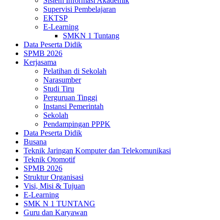
Sistem Informasi Akademik
Supervisi Pembelajaran
EKTSP
E-Learning
SMKN 1 Tuntang
Data Peserta Didik
SPMB 2026
Kerjasama
Pelatihan di Sekolah
Narasumber
Studi Tiru
Perguruan Tinggi
Instansi Pemerintah
Sekolah
Pendampingan PPPK
Data Peserta Didik
Busana
Teknik Jaringan Komputer dan Telekomunikasi
Teknik Otomotif
SPMB 2026
Struktur Organisasi
Visi, Misi & Tujuan
E-Learning
SMK N 1 TUNTANG
Guru dan Karyawan