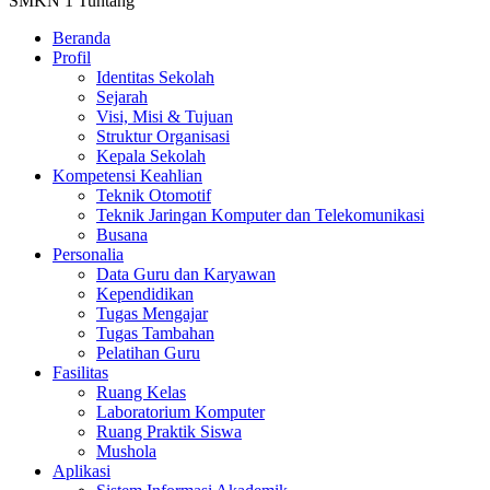
SMKN 1 Tuntang
Beranda
Profil
Identitas Sekolah
Sejarah
Visi, Misi & Tujuan
Struktur Organisasi
Kepala Sekolah
Kompetensi Keahlian
Teknik Otomotif
Teknik Jaringan Komputer dan Telekomunikasi
Busana
Personalia
Data Guru dan Karyawan
Kependidikan
Tugas Mengajar
Tugas Tambahan
Pelatihan Guru
Fasilitas
Ruang Kelas
Laboratorium Komputer
Ruang Praktik Siswa
Mushola
Aplikasi