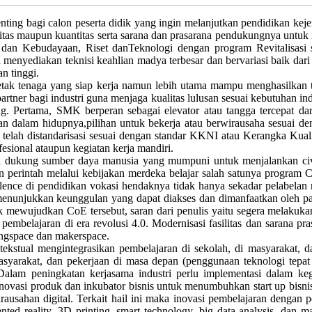
nting bagi calon peserta didik yang ingin melanjutkan pendidikan kej
tas maupun kuantitas serta sarana dan prasarana pendukungnya untuk m
kan dan Kebudayaan, Riset danTeknologi dengan program Revitalisa
a menyediakan teknisi keahlian madya terbesar dan bervariasi baik dari 
n tinggi.
etak tenaga yang siap kerja namun lebih utama mampu menghasilkan
rtner bagi industri guna menjaga kualitas lulusan sesuai kebutuhan ind
Pertama, SMK berperan sebagai elevator atau tangga tercepat dar
ihan dalam hidupnya,pilihan untuk bekerja atau berwirausaha sesu
i telah distandarisasi sesuai dengan standar KKNI atau Kerangka Kual
esional ataupun kegiatan kerja mandiri.
dukung sumber daya manusia yang mumpuni untuk menjalankan civi
rintah melalui kebijakan merdeka belajar salah satunya program Cen
ence di pendidikan vokasi hendaknya tidak hanya sekadar pelabelan na
ga menunjukkan keunggulan yang dapat diakses dan dimanfaatkan oleh 
uk mewujudkan CoE tersebut, saran dari penulis yaitu segera melakuka
embelajaran di era revolusi 4.0. Modernisasi fasilitas dan sarana p
ngspace dan makerspace.
ekstual mengintegrasikan pembelajaran di sekolah, di masyarakat,
asyarakat, dan pekerjaan di masa depan (penggunaan teknologi tepat 
lam peningkatan kerjasama industri perlu implementasi dalam kegiata
asi produk dan inkubator bisnis untuk menumbuhkan start up bisnis, mu
usahan digital. Terkait hail ini maka inovasi pembelajaran dengan
ugmented reality, 3D printing, smart technology, big data analysis, da