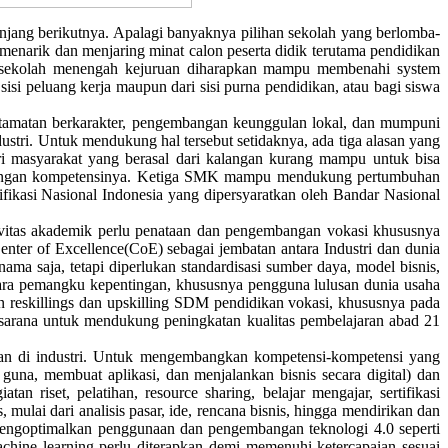
enjang berikutnya. Apalagi banyaknya pilihan sekolah yang berlomba-
enarik dan menjaring minat calon peserta didik terutama pendidikan
si sekolah menengah kejuruan diharapkan mampu membenahi system
sisi peluang kerja maupun dari sisi purna pendidikan, atau bagi siswa
 tamatan berkarakter, pengembangan keunggulan lokal, dan mumpuni
ustri. Untuk mendukung hal tersebut setidaknya, ada tiga alasan yang
i masyarakat yang berasal dari kalangan kurang mampu untuk bisa
ai dengan kompetensinya. Ketiga SMK mampu mendukung pertumbuhan
ifikasi Nasional Indonesia yang dipersyaratkan oleh Bandar Nasional
tas akademik perlu penataan dan pengembangan vokasi khususnya
ter of Excellence(CoE) sebagai jembatan antara Industri dan dunia
ma saja, tetapi diperlukan standardisasi sumber daya, model bisnis,
para pemangku kepentingan, khususnya pengguna lulusan dunia usaha
n reskillings dan upskilling SDM pendidikan vokasi, khususnya pada
rasarana untuk mendukung peningkatan kualitas pembelajaran abad 21
 dan di industri. Untuk mengembangkan kompetensi-kompetensi yang
guna, membuat aplikasi, dan menjalankan bisnis secara digital) dan
n riset, pelatihan, resource sharing, belajar mengajar, sertifikasi
lai dari analisis pasar, ide, rencana bisnis, hingga mendirikan dan
 pengoptimalkan penggunaan dan pengembangan teknologi 4.0 seperti
n machine learning perlu diterapkan demi memenuhi ketercapaian sesuai