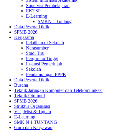
Sistem Informasi Akademik
Supervisi Pembelajaran
EKTSP
E-Learning
SMKN 1 Tuntang
Data Peserta Didik
SPMB 2026
Kerjasama
Pelatihan di Sekolah
Narasumber
Studi Tiru
Perguruan Tinggi
Instansi Pemerintah
Sekolah
Pendampingan PPPK
Data Peserta Didik
Busana
Teknik Jaringan Komputer dan Telekomunikasi
Teknik Otomotif
SPMB 2026
Struktur Organisasi
Visi, Misi & Tujuan
E-Learning
SMK N 1 TUNTANG
Guru dan Karyawan