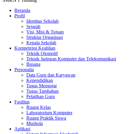
SMKN 1 Tuntang
Beranda
Profil
Identitas Sekolah
Sejarah
Visi, Misi & Tujuan
Struktur Organisasi
Kepala Sekolah
Kompetensi Keahlian
Teknik Otomotif
Teknik Jaringan Komputer dan Telekomunikasi
Busana
Personalia
Data Guru dan Karyawan
Kependidikan
Tugas Mengajar
Tugas Tambahan
Pelatihan Guru
Fasilitas
Ruang Kelas
Laboratorium Komputer
Ruang Praktik Siswa
Mushola
Aplikasi