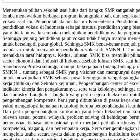
Menentukan pilihan sekolah usai lulus dari bangku SMP sangatlah pe
lomba menawarkan berbagai program keunggulan baik dari segi kuali
vokasi saat ini. Pemerintah dalam hal ini Kementerian Pendidi
pendidikan vokasi di Indonesia sebagai institusi pendidikan yang bis
yang tidak punya kesempatan melanjutkan pendidikannya ke pergurua
Sehingga jenjang pendidikan jalur vokasi tidak hanya mampu menc
untuk bersaing di pasar global. Sehingga SMK benar-benar menjadi pa
mendasar untuk memajukan pendidikan vokasi di SMKN 1 Tuntang. 
menaikkan taraf hidupnya. Kedua, lulusan SMK bisa memiliki pil
sector ekonomi dan industri di Indonesia.sebab lulusan SMK saat in
Standarisasi Profesi sehingga mampu bekerja pada bidang-bidang prof
SMKN 1 tuntang sebagai SMK yang visioner dan mempunyai daya 
untuk mewujudkan SMK sebagai pusat keunggulan yang digaungkan pe
kerja (Induka) dan Sekolah kejuruan. Pengembangan center of excell
indikator kinerja dan pengukurannya, serta tata kelolanya sehing
dan industry. Langkah – langkah yang perlu segera di eksekusi unt
pengembangan kompetensi baru yang dibutuhkan di pasar kerja dan p
yakni mengadopsi kemajuan teknologi berupa pengembangkan learni
Dan perlu pengembangkan kurikulum yang lebih fleksibel dan kont
relevan sesuai potensi wilayah, problem solving di kehidupan berm
penguasaan bahasa internasional perlu menjadi perhatian khusus. Da
kompetensi, magang, dan penempatan kerja. Serta mengembangkan inov
mengelola usaha secara nyata dalam pengembangan kurikulum kewira
pembelajaran daring, artificial intelligent, media virtual reality/a