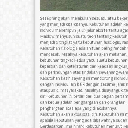
Seseorang akan melakukan sesuatu atau beker
yang menjadi cita-citanya. Kebutuhan adalah 
individu menempuh jalur-jalur aksi tertentu ag
Maslow menyusun suatu teori tentang kebutuha
menjadi 5 tingkat yaitu kebutuhan fisiologis, ras
Kebutuhan fisiologis adalah tuan paling rend
mendesak. Misalnya kebutuhan akan makanan, 
kebutuhan tingkat kedua yaitu suatu kebutuha
kepastian dan keteraturan dari keadaan lingku
dan perlindungan atas tindakan sewenang-wen
Kebutuhan kasih sayang ini mendorong individ
dengan individu lain baik dengan sesama jenis 
ataupun di masyarakat. Misalnya disayangi, dit
diri. Kebutuhan ini terdiri dari dua bagian per
dan kedua adalah penghargaan dari orang lain
penghargaan atas apa yang dilakukannya.
Kebutuhan akan aktualisasi diri. Kebutuhan ini
apabila kebutuhan yang ada dibawahnya sudah 
Berdasarkan lima hirarki kebutuhan menurut M