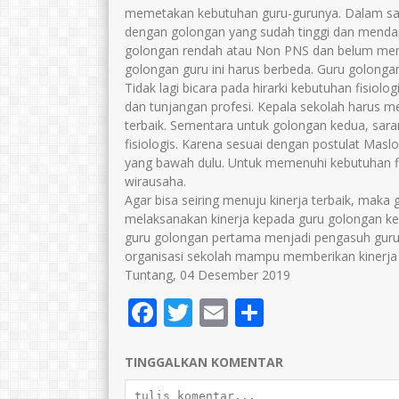
memetakan kebutuhan guru-gurunya. Dalam sat
dengan golongan yang sudah tinggi dan menda
golongan rendah atau Non PNS dan belum men
golongan guru ini harus berbeda. Guru golongan 
Tidak lagi bicara pada hirarki kebutuhan fisiolo
dan tunjangan profesi. Kepala sekolah harus m
terbaik. Sementara untuk golongan kedua, sar
fisiologis. Karena sesuai dengan postulat Maslow
yang bawah dulu. Untuk memenuhi kebutuhan fi
wirausaha.
Agar bisa seiring menuju kinerja terbaik, ma
melaksanakan kinerja kepada guru golongan ke
guru golongan pertama menjadi pengasuh guru
organisasi sekolah mampu memberikan kinerja t
Tuntang, 04 Desember 2019
Facebook
Twitter
Email
Share
TINGGALKAN KOMENTAR