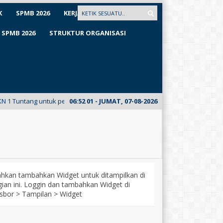
K
SPMB 2026
KERJASAMA
SPMB 2026
STRUKTUR ORGANISASI
untuk pertama kalinya meluncurkan E-Mading dari kelas XII Busana. Kunj
06
:
52
02
- JUMAT, 07-08-2026
lahkan tambahkan Widget untuk ditampilkan di
ian ini. Loggin dan tambahkan Widget di
sbor > Tampilan > Widget