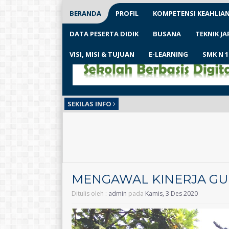
BERANDA
PROFIL
KOMPETENSI KEAHLIA
DATA PESERTA DIDIK
BUSANA
TEKNIK J
VISI, MISI & TUJUAN
E-LEARNING
SMK N 
SEKILAS INFO
MENGAWAL KINERJA G
Ditulis oleh :
admin
pada
Kamis, 3 Des 2020