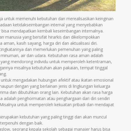
ja untuk memenuhi kebutuhan dan merealisasikan keinginan
keadaan ketidakseimbangan internal yang menyebabkan
ar bisa mendapatkan kembali keseimbangan internalnya.
n manusia yang bersifat hirarkis dan dikelompokkan
a aman, kasih sayang, harga diri dan aktualisasi diri.
ah tingkatannya dan memerlukan pemenuhan yang paling
minuman, air dan udara. Kebutuhan rasa aman adalah
n yang mendorong individu untuk memperoleh ketentraman,
ngannya misalnya kebutuhan akan pakaian, tempat tinggal
ang.
u untuk mengadakan hubungan afektif atau ikatan emosional
maupun dengan yang berlainan jenis di lingkungan keluarga
erima dan dibutuhkan orang lain. Kebutuhan akan rasa harga
tama adalah penghormatan atau penghargaan dari diri sendiri
. Misalnya untuk memperoleh kekuatan pribadi dan mendapat
 merupakan kebutuhan yang paling tinggi dan akan muncul
terpenuhi dengan baik.
aslow, seorang kepala sekolah sebagai manajer harus bisa