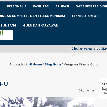
N
PERSONALIA
FASILITAS
APLIKASI
DATA PESERTA DIDI
ARINGAN KOMPUTER DAN TELEKOMUNIKASI
TEKNIK OTOMOTIF
1 TUNTANG
GURU DAN KARYAWAN
10 bulan yang lalu
/ SMKN 1 Tuntang 
Anda ada di :
Home
/
Blog Guru
/
Mengawal Kinerja Guru
URU
Si
bag
0 komentar
Da