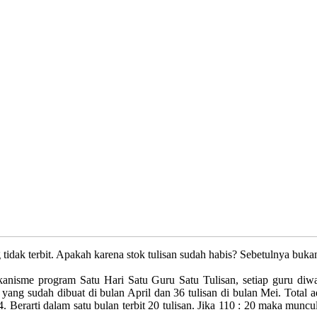
ak terbit. Apakah karena stok tulisan sudah habis? Sebetulnya bukan.
isme program Satu Hari Satu Guru Satu Tulisan, setiap guru diwajib
g sudah dibuat di bulan April dan 36 tulisan di bulan Mei. Total ada
x 4. Berarti dalam satu bulan terbit 20 tulisan. Jika 110 : 20 maka munc