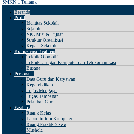
SMKN 1 Tuntang
Beranda
Profil
Identitas Sekolah
Sejarah
Visi, Misi & Tujuan
Struktur Organisasi
Kepala Sekolah
Kompetensi Keahlian
Teknik Otomotif
Teknik Jaringan Komputer dan Telekomunikasi
Busana
Personalia
Data Guru dan Karyawan
Kependidikan
Tugas Mengajar
Tugas Tambahan
Pelatihan Guru
Fasilitas
Ruang Kelas
Laboratorium Komputer
Ruang Praktik Siswa
Mushola