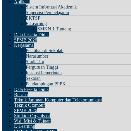
Aplikasi
Sistem Informasi Akademik
Supervisi Pembelajaran
EKTSP
E-Learning
SMKN 1 Tuntang
Data Peserta Didik
SPMB 2026
Kerjasama
Pelatihan di Sekolah
Narasumber
Studi Tiru
Perguruan Tinggi
Instansi Pemerintah
Sekolah
Pendampingan PPPK
Data Peserta Didik
Busana
Teknik Jaringan Komputer dan Telekomunikasi
Teknik Otomotif
SPMB 2026
Struktur Organisasi
Visi, Misi & Tujuan
E-Learning