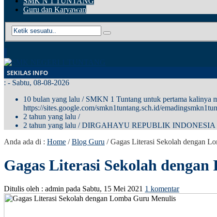
SMK N 1 TUNTANG
Guru dan Karyawan
SEKILAS INFO
:
- Sabtu, 08-08-2026
10 bulan yang lalu
/ SMKN 1 Tuntang untuk pertama kalinya me
https://sites.google.com/smkn1tuntang.sch.id/emadingsmkn1tun
2 tahun yang lalu
/
2 tahun yang lalu
/ DIRGAHAYU REPUBLIK INDONESIA
Anda ada di :
Home
/
Blog Guru
/
Gagas Literasi Sekolah dengan L
Gagas Literasi Sekolah denga
Ditulis oleh :
admin
pada
Sabtu, 15 Mei 2021
1 komentar