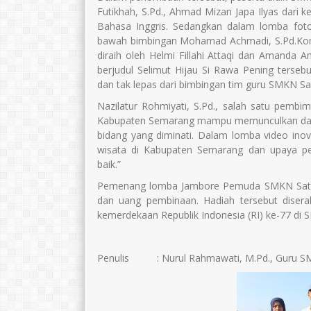
Futikhah, S.Pd., Ahmad Mizan Japa Ilyas dari 
Bahasa Inggris. Sedangkan dalam lomba fotogra
bawah bimbingan Mohamad Achmadi, S.Pd.Kom.
diraih oleh Helmi Fillahi Attaqi dan Amanda Am
berjudul Selimut Hijau Si Rawa Pening ters
dan tak lepas dari bimbingan tim guru SMKN Sa
Nazilatur Rohmiyati, S.Pd., salah satu pem
Kabupaten Semarang mampu memunculkan dan
bidang yang diminati. Dalam lomba video ino
wisata di Kabupaten Semarang dan upaya pe
baik.”
Pemenang lomba Jambore Pemuda SMKN Satu At
dan uang pembinaan. Hadiah tersebut disera
kemerdekaan Republik Indonesia (RI) ke-77 di
Penulis : Nurul Rahmawati, M.Pd., Guru SM