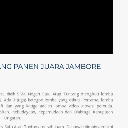
ANG PANEN JUARA JAMBORE
serta didik SMK Negeri Satu Atap Tuntang mengikuti lomba
Ada 3 (tiga) kategori lomba yang diikuti. Pertama, lomba
afi dan yang ketiga adalah lomba video inovasi pemuda.
idikan, Kebudayaan, Kepemudaan dan Olahraga Kabupaten
 1 Ungaran.
KN Satu Atap Tuntang meraih juara. Di bawah bimbingan Umi