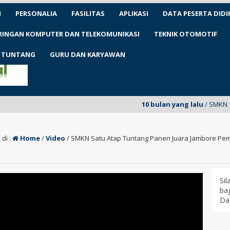
N
PERSONALIA
FASILITAS
APLIKASI
DATA PESERTA DIDI
ARINGAN KOMPUTER DAN TELEKOMUNIKASI
TEKNIK OTOMOTIF
1 TUNTANG
GURU DAN KARYAWAN
10 bulan yang lalu
/ SMKN 1 Tuntang
di :
Home
/
Video
/
SMKN Satu Atap Tuntang Panen Juara Jambore Pe
Si
bag
Da