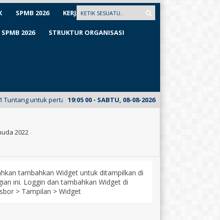
K
SPMB 2026
KERJASAMA
SPMB 2026
STRUKTUR ORGANISASI
 untuk pertama kalinya meluncurkan E-Mading dari kelas XII Busana. Kunj
19
:
05
00
- SABTU, 08-08-2026
muda 2022
lahkan tambahkan Widget untuk ditampilkan di
ian ini. Loggin dan tambahkan Widget di
sbor > Tampilan > Widget