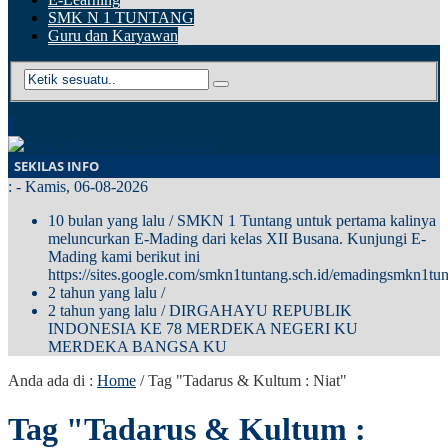
SMK N 1 TUNTANG
Guru dan Karyawan
SEKILAS INFO
:
- Kamis, 06-08-2026
10 bulan yang lalu
/ SMKN 1 Tuntang untuk pertama kalinya
meluncurkan E-Mading dari kelas XII Busana. Kunjungi E-
Mading kami berikut ini
https://sites.google.com/smkn1tuntang.sch.id/emadingsmkn1tun
2 tahun yang lalu
/
2 tahun yang lalu
/ DIRGAHAYU REPUBLIK
INDONESIA KE 78 MERDEKA NEGERI KU
MERDEKA BANGSA KU
Anda ada di :
Home
/
Tag "Tadarus & Kultum : Niat"
Tag "Tadarus & Kultum :