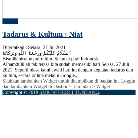
Tadarus
Tadarus & Kultum : Niat
Diterbitkan :
Selasa, 27 Jul 2021
ٱلسَّلَامُ عَلَيْكُمْ وَرَحْمَةُ ٱللَّٰهِ وَبَرَكَاتُهُ
Bismillahirrahmanirrahim. Selamat pagi Indonesia.
Alhamdulillah tak terasa kita sudah memasuki hari Selasa, 27 Juli
2021. Seperti biasa kami awali hari ini dengan kegiatan tadarus dan
kultum, secara online melalui Google...
Silahkan tambahkan Widget untuk ditampilkan di bagian ini. Loggin
dan tambahkan Widget di Dasbor > Tampilan > Widget
Copyright © 2018
SMK NEGERI 1 TUNTANG
.