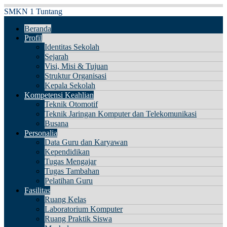
SMKN 1 Tuntang
Beranda
Profil
Identitas Sekolah
Sejarah
Visi, Misi & Tujuan
Struktur Organisasi
Kepala Sekolah
Kompetensi Keahlian
Teknik Otomotif
Teknik Jaringan Komputer dan Telekomunikasi
Busana
Personalia
Data Guru dan Karyawan
Kependidikan
Tugas Mengajar
Tugas Tambahan
Pelatihan Guru
Fasilitas
Ruang Kelas
Laboratorium Komputer
Ruang Praktik Siswa