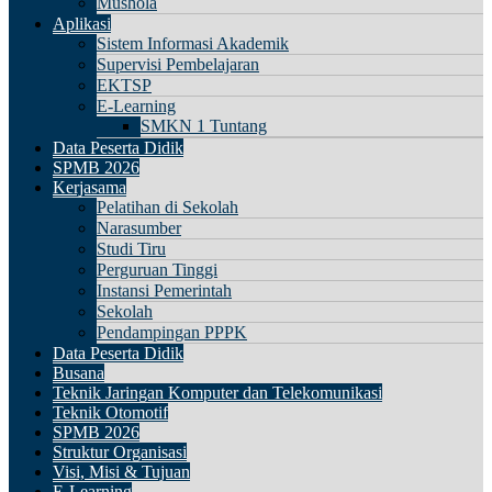
Mushola
Aplikasi
Sistem Informasi Akademik
Supervisi Pembelajaran
EKTSP
E-Learning
SMKN 1 Tuntang
Data Peserta Didik
SPMB 2026
Kerjasama
Pelatihan di Sekolah
Narasumber
Studi Tiru
Perguruan Tinggi
Instansi Pemerintah
Sekolah
Pendampingan PPPK
Data Peserta Didik
Busana
Teknik Jaringan Komputer dan Telekomunikasi
Teknik Otomotif
SPMB 2026
Struktur Organisasi
Visi, Misi & Tujuan
E-Learning