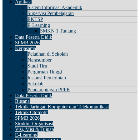
Aplikasi
Sistem Informasi Akademik
Supervisi Pembelajaran
EKTSP
E-Learning
SMKN 1 Tuntang
Data Peserta Didik
SPMB 2026
Kerjasama
Pelatihan di Sekolah
Narasumber
Studi Tiru
Perguruan Tinggi
Instansi Pemerintah
Sekolah
Pendampingan PPPK
Data Peserta Didik
Busana
Teknik Jaringan Komputer dan Telekomunikasi
Teknik Otomotif
SPMB 2026
Struktur Organisasi
Visi, Misi & Tujuan
E-Learning