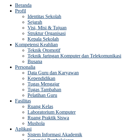
Beranda
Profil
Identitas Sekolah
Sejarah
Visi, Misi & Tujuan
Struktur Organisasi
Kepala Sekolah
Kompetensi Keahlian
Teknik Otomotif
Teknik Jaringan Komputer dan Telekomunikasi
Busana
Personalia
Data Guru dan Karyawan
Kependidikan
Tugas Mengajar
Tugas Tambahan
Pelatihan Guru
Fasilitas
Ruang Kelas
Laboratorium Komputer
Ruang Praktik Siswa
Mushola
Aplikasi
Sistem Informasi Akademik