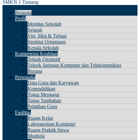
SMKN 1 Tuntang
Beranda
Profil
Identitas Sekolah
Sejarah
Visi, Misi & Tujuan
Struktur Organisasi
Kepala Sekolah
Kompetensi Keahlian
Teknik Otomotif
Teknik Jaringan Komputer dan Telekomunikasi
Busana
Personalia
Data Guru dan Karyawan
Kependidikan
Tugas Mengajar
Tugas Tambahan
Pelatihan Guru
Fasilitas
Ruang Kelas
Laboratorium Komputer
Ruang Praktik Siswa
Mushola