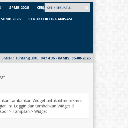
K
SPMB 2026
KERJASAMA
SPMB 2026
STRUKTUR ORGANISASI
N 1 Tuntang untuk pertama kalinya meluncurkan E-Mading dari kelas XII 
04
:
14
37
- KAMIS, 06-08-2026
ng"
lahkan tambahkan Widget untuk ditampilkan di
ian ini. Loggin dan tambahkan Widget di
sbor > Tampilan > Widget