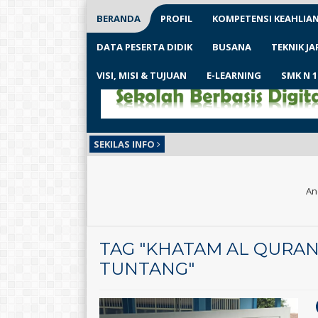
BERANDA
PROFIL
KOMPETENSI KEAHLIA
DATA PESERTA DIDIK
BUSANA
TEKNIK J
VISI, MISI & TUJUAN
E-LEARNING
SMK N 
SEKILAS INFO
An
TAG "KHATAM AL QURAN T
TUNTANG"