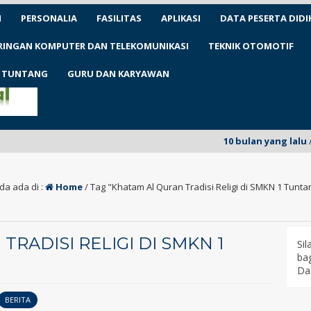
N
PERSONALIA
FASILITAS
APLIKASI
DATA PESERTA DIDI
ARINGAN KOMPUTER DAN TELEKOMUNIKASI
TEKNIK OTOMOTIF
1 TUNTANG
GURU DAN KARYAWAN
10 bulan yang lalu
/ SMK
da ada di :
Home
/
Tag "Khatam Al Quran Tradisi Religi di SMKN 1 Tunta
RADISI RELIGI DI SMKN 1
Si
bag
Da
BERITA