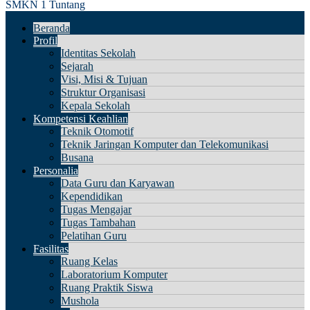
SMKN 1 Tuntang
Beranda
Profil
Identitas Sekolah
Sejarah
Visi, Misi & Tujuan
Struktur Organisasi
Kepala Sekolah
Kompetensi Keahlian
Teknik Otomotif
Teknik Jaringan Komputer dan Telekomunikasi
Busana
Personalia
Data Guru dan Karyawan
Kependidikan
Tugas Mengajar
Tugas Tambahan
Pelatihan Guru
Fasilitas
Ruang Kelas
Laboratorium Komputer
Ruang Praktik Siswa
Mushola