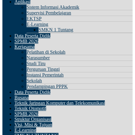
Aplikasi
Sistem Informasi Akademik
Supervisi Pembelajaran
EKTSP
E-Learning
SMKN 1 Tuntang
Data Peserta Didik
SPMB 2026
Kerjasama
Pelatihan di Sekolah
Narasumber
Studi Tiru
Perguruan Tinggi
Instansi Pemerintah
Sekolah
Pendampingan PPPK
Data Peserta Didik
Busana
Teknik Jaringan Komputer dan Telekomunikasi
Teknik Otomotif
SPMB 2026
Struktur Organisasi
Visi, Misi & Tujuan
E-Learning