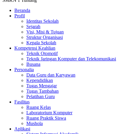
SMKN 1 Tuntang
Beranda
Profil
Identitas Sekolah
Sejarah
Visi, Misi & Tujuan
Struktur Organisasi
Kepala Sekolah
Kompetensi Keahlian
Teknik Otomotif
Teknik Jaringan Komputer dan Telekomunikasi
Busana
Personalia
Data Guru dan Karyawan
Kependidikan
Tugas Mengajar
Tugas Tambahan
Pelatihan Guru
Fasilitas
Ruang Kelas
Laboratorium Komputer
Ruang Praktik Siswa
Mushola
Aplikasi