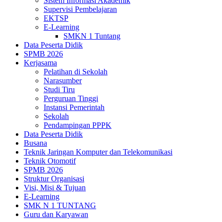
Sistem Informasi Akademik
Supervisi Pembelajaran
EKTSP
E-Learning
SMKN 1 Tuntang
Data Peserta Didik
SPMB 2026
Kerjasama
Pelatihan di Sekolah
Narasumber
Studi Tiru
Perguruan Tinggi
Instansi Pemerintah
Sekolah
Pendampingan PPPK
Data Peserta Didik
Busana
Teknik Jaringan Komputer dan Telekomunikasi
Teknik Otomotif
SPMB 2026
Struktur Organisasi
Visi, Misi & Tujuan
E-Learning
SMK N 1 TUNTANG
Guru dan Karyawan