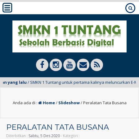
n yang lalu
/ SMKN 1 Tuntang untuk pertama kalinya meluncurkan E-Mading
Anda ada di :
Home
/
Slideshow
/
Peralatan Tata Busana
PERALATAN TATA BUSANA
Diterbitkan :
Sabtu, 5 Des 2020
- Kategori :