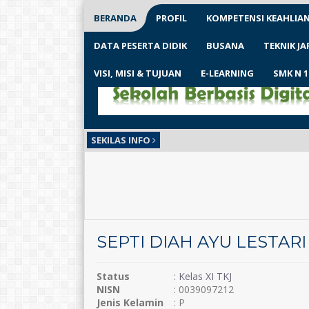
BERANDA
PROFIL
KOMPETENSI KEAHLIA
DATA PESERTA DIDIK
BUSANA
TEKNIK J
VISI, MISI & TUJUAN
E-LEARNING
SMK N 
SEKILAS INFO
SEPTI DIAH AYU LESTARI
Status
:
Kelas XI TKJ
NISN
: 0039097212
Jenis Kelamin
: P