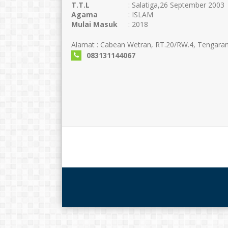
T.T.L
: Salatiga,26 September 2003
Agama
: ISLAM
Mulai Masuk
: 2018
Alamat : Cabean Wetran, RT.20/RW.4, Tengara
083131144067