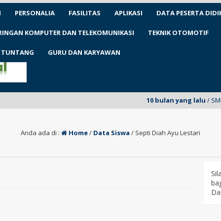
N
PERSONALIA
FASILITAS
APLIKASI
DATA PESERTA DIDI
ARINGAN KOMPUTER DAN TELEKOMUNIKASI
TEKNIK OTOMOTIF
1 TUNTANG
GURU DAN KARYAWAN
10 bulan yang lalu
/ SMKN 1
Anda ada di :
Home
/
Data Siswa
/
Septi Diah Ayu Lestari
Si
bag
Da