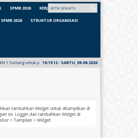
K
SPMB 2026
KERJASAMA
SPMB 2026
STRUKTUR ORGANISASI
 Tuntang untuk pertama kalinya meluncurkan E-Mading dari kelas XII Busa
16
:
19
12
- SABTU, 08-08-2026
lahkan tambahkan Widget untuk ditampilkan di
ian ini. Loggin dan tambahkan Widget di
sbor > Tampilan > Widget