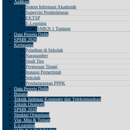
Aplikasi
Sistem Informasi Akademik
Supervisi Pembelajaran
EKTSP
E-Learning
SMKN 1 Tuntang
Data Peserta Didik
SPMB 2026
Kerjasama
Pelatihan di Sekolah
Narasumber
Studi Tiru
Perguruan Tinggi
Instansi Pemerintah
Sekolah
Pendampingan PPPK
Data Peserta Didik
Busana
Teknik Jaringan Komputer dan Telekomunikasi
Teknik Otomotif
SPMB 2026
Struktur Organisasi
Visi, Misi & Tujuan
E-Learning