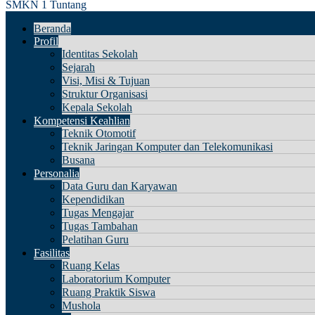
SMKN 1 Tuntang
Beranda
Profil
Identitas Sekolah
Sejarah
Visi, Misi & Tujuan
Struktur Organisasi
Kepala Sekolah
Kompetensi Keahlian
Teknik Otomotif
Teknik Jaringan Komputer dan Telekomunikasi
Busana
Personalia
Data Guru dan Karyawan
Kependidikan
Tugas Mengajar
Tugas Tambahan
Pelatihan Guru
Fasilitas
Ruang Kelas
Laboratorium Komputer
Ruang Praktik Siswa
Mushola