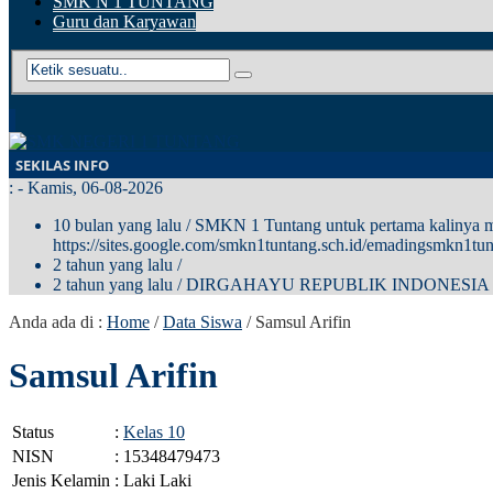
SMK N 1 TUNTANG
Guru dan Karyawan
SEKILAS INFO
:
- Kamis, 06-08-2026
10 bulan yang lalu
/ SMKN 1 Tuntang untuk pertama kalinya me
https://sites.google.com/smkn1tuntang.sch.id/emadingsmkn1tun
2 tahun yang lalu
/
2 tahun yang lalu
/ DIRGAHAYU REPUBLIK INDONESIA
Anda ada di :
Home
/
Data Siswa
/
Samsul Arifin
Samsul Arifin
Status
:
Kelas 10
NISN
: 15348479473
Jenis Kelamin
: Laki Laki